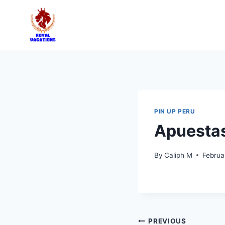
PIN UP PERU
Apuestas
By
Caliph M
Februa
PREVIOUS