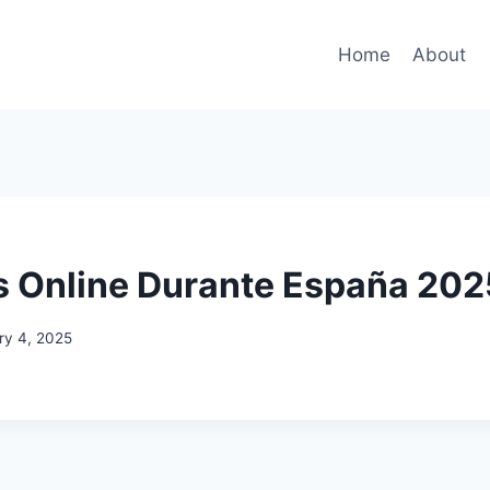
Home
About
 Online Durante España 202
ry 4, 2025