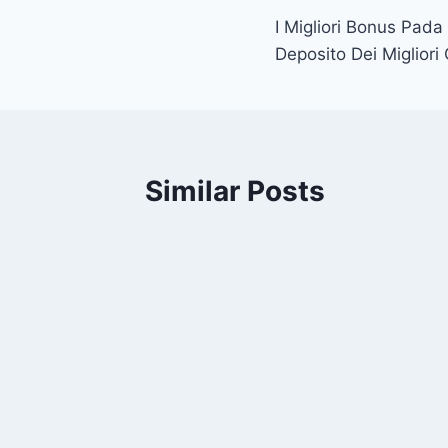
I Migliori Bonus Pad
Deposito Dei Migliori
Similar Posts