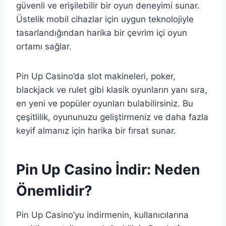
güvenli ve erişilebilir bir oyun deneyimi sunar.
Üstelik mobil cihazlar için uygun teknolojiyle
tasarlandığından harika bir çevrim içi oyun
ortamı sağlar.
Pin Up Casino’da slot makineleri, poker,
blackjack ve rulet gibi klasik oyunların yanı sıra,
en yeni ve popüler oyunları bulabilirsiniz. Bu
çeşitlilik, oyununuzu geliştirmeniz ve daha fazla
keyif almanız için harika bir fırsat sunar.
Pin Up Casino İndir: Neden
Önemlidir?
Pin Up Casino’yu indirmenin, kullanıcılarına