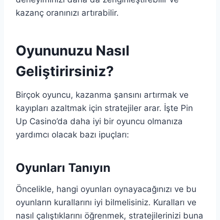
kazanç oranınızı artırabilir.
Oyununuzu Nasıl
Geliştirirsiniz?
Birçok oyuncu, kazanma şansını artırmak ve
kayıpları azaltmak için stratejiler arar. İşte Pin
Up Casino’da daha iyi bir oyuncu olmanıza
yardımcı olacak bazı ipuçları:
Oyunları Tanıyın
Öncelikle, hangi oyunları oynayacağınızı ve bu
oyunların kurallarını iyi bilmelisiniz. Kuralları ve
nasıl çalıştıklarını öğrenmek, stratejilerinizi buna