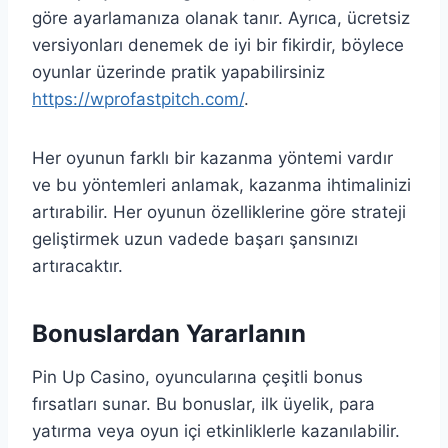
göre ayarlamanıza olanak tanır. Ayrıca, ücretsiz
versiyonları denemek de iyi bir fikirdir, böylece
oyunlar üzerinde pratik yapabilirsiniz
https://wprofastpitch.com/
.
Her oyunun farklı bir kazanma yöntemi vardır
ve bu yöntemleri anlamak, kazanma ihtimalinizi
artırabilir. Her oyunun özelliklerine göre strateji
geliştirmek uzun vadede başarı şansınızı
artıracaktır.
Bonuslardan Yararlanın
Pin Up Casino, oyuncularına çeşitli bonus
fırsatları sunar. Bu bonuslar, ilk üyelik, para
yatırma veya oyun içi etkinliklerle kazanılabilir.