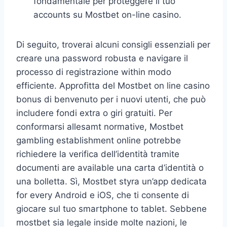
fondamentale per proteggere il tuo
accounts su Mostbet on-line casino.
Di seguito, troverai alcuni consigli essenziali per
creare una password robusta e navigare il
processo di registrazione within modo
efficiente. Approfitta del Mostbet on line casino
bonus di benvenuto per i nuovi utenti, che può
includere fondi extra o giri gratuiti. Per
conformarsi allesamt normative, Mostbet
gambling establishment online potrebbe
richiedere la verifica dell’identità tramite
documenti are available una carta d’identità o
una bolletta. Sì, Mostbet styra un’app dedicata
for every Android e iOS, che ti consente di
giocare sul tuo smartphone to tablet. Sebbene
mostbet sia legale inside molte nazioni, le