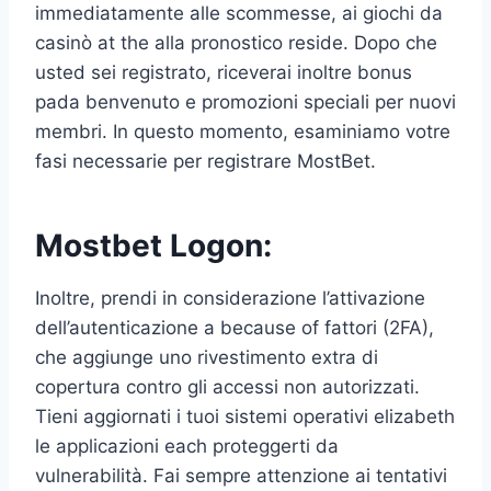
immediatamente alle scommesse, ai giochi da
casinò at the alla pronostico reside. Dopo che
usted sei registrato, riceverai inoltre bonus
pada benvenuto e promozioni speciali per nuovi
membri. In questo momento, esaminiamo votre
fasi necessarie per registrare MostBet.
Mostbet Logon:
Inoltre, prendi in considerazione l’attivazione
dell’autenticazione a because of fattori (2FA),
che aggiunge uno rivestimento extra di
copertura contro gli accessi non autorizzati.
Tieni aggiornati i tuoi sistemi operativi elizabeth
le applicazioni each proteggerti da
vulnerabilità. Fai sempre attenzione ai tentativi