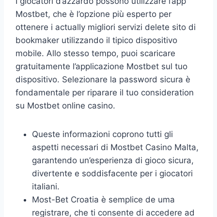
I giocatori d’azzardo possono utilizzare l’app
Mostbet, che è l’opzione più esperto per
ottenere i actually migliori servizi delete sito di
bookmaker utilizzando il tipico dispositivo
mobile. Allo stesso tempo, puoi scaricare
gratuitamente l’applicazione Mostbet sul tuo
dispositivo. Selezionare la password sicura è
fondamentale per riparare il tuo consideration
su Mostbet online casino.
Queste informazioni coprono tutti gli
aspetti necessari di Mostbet Casino Malta,
garantendo un’esperienza di gioco sicura,
divertente e soddisfacente per i giocatori
italiani.
Most-Bet Croatia è semplice de uma
registrare, che ti consente di accedere ad