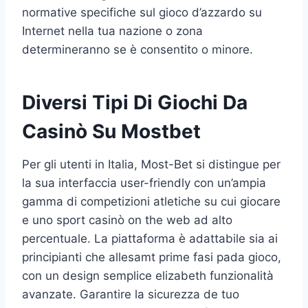
normative specifiche sul gioco d’azzardo su
Internet nella tua nazione o zona
determineranno se è consentito o minore.
Diversi Tipi Di Giochi Da
Casinò Su Mostbet
Per gli utenti in Italia, Most-Bet si distingue per
la sua interfaccia user-friendly con un’ampia
gamma di competizioni atletiche su cui giocare
e uno sport casinò on the web ad alto
percentuale. La piattaforma è adattabile sia ai
principianti che allesamt prime fasi pada gioco,
con un design semplice elizabeth funzionalità
avanzate. Garantire la sicurezza de tuo