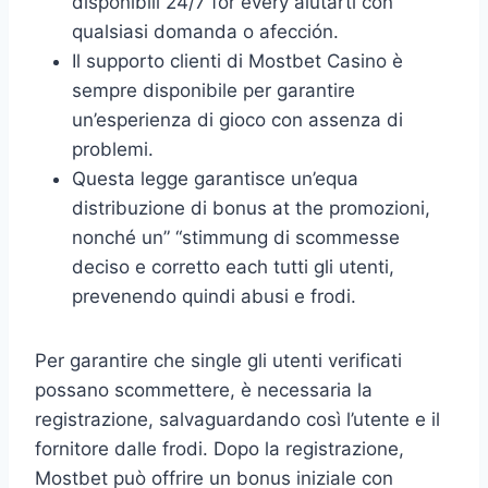
disponibili 24/7 for every aiutarti con
qualsiasi domanda o afección.
Il supporto clienti di Mostbet Casino è
sempre disponibile per garantire
un’esperienza di gioco con assenza di
problemi.
Questa legge garantisce un’equa
distribuzione di bonus at the promozioni,
nonché un” “stimmung di scommesse
deciso e corretto each tutti gli utenti,
prevenendo quindi abusi e frodi.
Per garantire che single gli utenti verificati
possano scommettere, è necessaria la
registrazione, salvaguardando così l’utente e il
fornitore dalle frodi. Dopo la registrazione,
Mostbet può offrire un bonus iniziale con