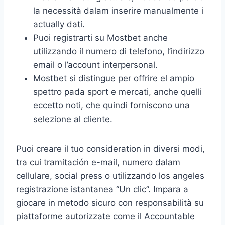
la necessità dalam inserire manualmente i
actually dati.
Puoi registrarti su Mostbet anche
utilizzando il numero di telefono, l’indirizzo
email o l’account interpersonal.
Mostbet si distingue per offrire el ampio
spettro pada sport e mercati, anche quelli
eccetto noti, che quindi forniscono una
selezione al cliente.
Puoi creare il tuo consideration in diversi modi,
tra cui tramitación e-mail, numero dalam
cellulare, social press o utilizzando los angeles
registrazione istantanea “Un clic”. Impara a
giocare in metodo sicuro con responsabilità su
piattaforme autorizzate come il Accountable