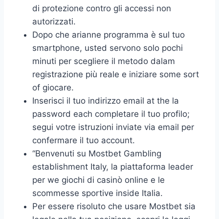
di protezione contro gli accessi non
autorizzati.
Dopo che arianne programma è sul tuo
smartphone, usted servono solo pochi
minuti per scegliere il metodo dalam
registrazione più reale e iniziare some sort
of giocare.
Inserisci il tuo indirizzo email at the la
password each completare il tuo profilo;
segui votre istruzioni inviate via email per
confermare il tuo account.
“Benvenuti su Mostbet Gambling
establishment Italy, la piattaforma leader
per we giochi di casinò online e le
scommesse sportive inside Italia.
Per essere risoluto che usare Mostbet sia