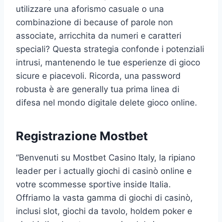
utilizzare una aforismo casuale o una
combinazione di because of parole non
associate, arricchita da numeri e caratteri
speciali? Questa strategia confonde i potenziali
intrusi, mantenendo le tue esperienze di gioco
sicure e piacevoli. Ricorda, una password
robusta è are generally tua prima linea di
difesa nel mondo digitale delete gioco online.
Registrazione Mostbet
“Benvenuti su Mostbet Casino Italy, la ripiano
leader per i actually giochi di casinò online e
votre scommesse sportive inside Italia.
Offriamo la vasta gamma di giochi di casinò,
inclusi slot, giochi da tavolo, holdem poker e