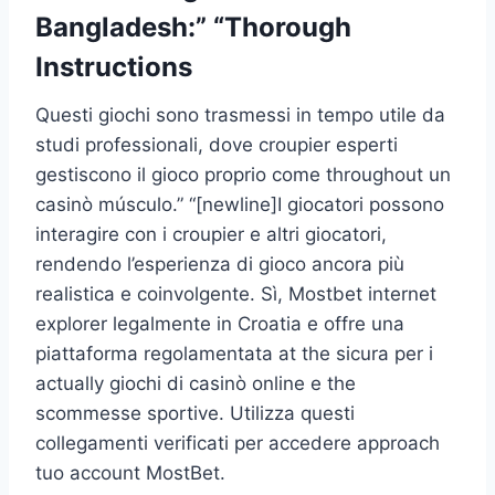
Bangladesh:” “Thorough
Instructions
Questi giochi sono trasmessi in tempo utile da
studi professionali, dove croupier esperti
gestiscono il gioco proprio come throughout un
casinò músculo.” “[newline]I giocatori possono
interagire con i croupier e altri giocatori,
rendendo l’esperienza di gioco ancora più
realistica e coinvolgente. Sì, Mostbet internet
explorer legalmente in Croatia e offre una
piattaforma regolamentata at the sicura per i
actually giochi di casinò online e the
scommesse sportive. Utilizza questi
collegamenti verificati per accedere approach
tuo account MostBet.