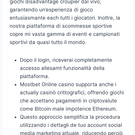
giochi disadvantage croupier dal vivo,
garantendo un’esperienza di gioco
entusiasmante each tutti i giocatori. Inoltre, la
nostra piattaforma di scommesse sportive
copre mi vasta gamma di eventi e campionati
sportivi da quasi tutto il mondo.
Dopo il login, riceverai completamente
accesso allesamt funzionalità della
piattaforma.
Mostbet Online casino supporta anche i
actually casinò crittografici, offrendo giochi
che accettano pagamenti in criptovalute
come Bitcoin male impotence Ethereum.
Questo approccio semplifica la procedura
utilizzando i dettagli de tuo account social
media marketing attuale, riducendo perciò