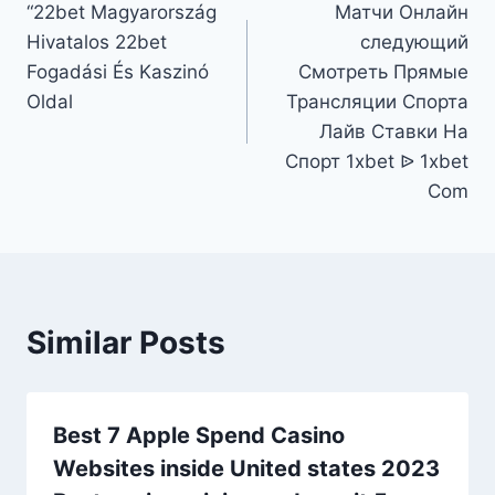
“22bet Magyarország
Матчи Онлайн
Hivatalos 22bet
следующий
Fogadási És Kaszinó
Смотреть Прямые
Oldal
Трансляции Спорта
Лайв Ставки На
Спорт 1xbet ᐉ 1xbet
Com
Similar Posts
Best 7 Apple Spend Casino
Websites inside United states 2023