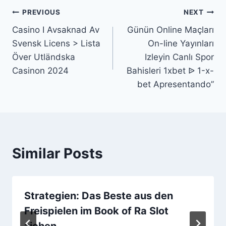
PREVIOUS
NEXT
Casino I Avsaknad Av
Günün Online Maçları
Svensk Licens > Lista
On-line Yayınları
Över Utländska
Izleyin Canlı Spor
Casinon 2024
Bahisleri 1xbet ᐉ 1-x-
bet Apresentando”
Similar Posts
Strategien: Das Beste aus den
Freispielen im Book of Ra Slot
ziehen