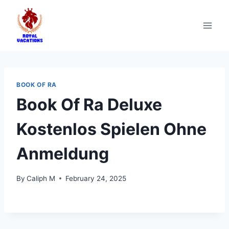
BOOK OF RA
Book Of Ra Deluxe
Kostenlos Spielen Ohne
Anmeldung
By
Caliph M
February 24, 2025