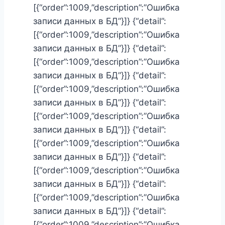
[{“order”:1009,”description”:”Ошибка
записи данных в БД”}]} {“detail”:
[{“order”:1009,”description”:”Ошибка
записи данных в БД”}]} {“detail”:
[{“order”:1009,”description”:”Ошибка
записи данных в БД”}]} {“detail”:
[{“order”:1009,”description”:”Ошибка
записи данных в БД”}]} {“detail”:
[{“order”:1009,”description”:”Ошибка
записи данных в БД”}]} {“detail”:
[{“order”:1009,”description”:”Ошибка
записи данных в БД”}]} {“detail”:
[{“order”:1009,”description”:”Ошибка
записи данных в БД”}]} {“detail”:
[{“order”:1009,”description”:”Ошибка
записи данных в БД”}]} {“detail”:
[{“order”:1009,”description”:”Ошибка