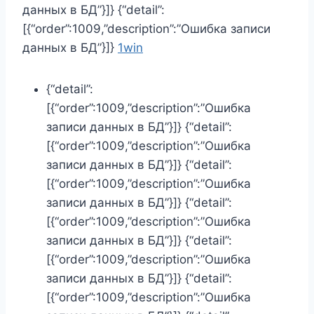
данных в БД”}]} {“detail”:
[{“order”:1009,”description”:”Ошибка записи
данных в БД”}]}
1win
{“detail”:
[{“order”:1009,”description”:”Ошибка
записи данных в БД”}]} {“detail”:
[{“order”:1009,”description”:”Ошибка
записи данных в БД”}]} {“detail”:
[{“order”:1009,”description”:”Ошибка
записи данных в БД”}]} {“detail”:
[{“order”:1009,”description”:”Ошибка
записи данных в БД”}]} {“detail”:
[{“order”:1009,”description”:”Ошибка
записи данных в БД”}]} {“detail”:
[{“order”:1009,”description”:”Ошибка