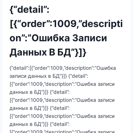
{“detail”:
[{“order”:1009,”descripti
on”:”Ошибка Записи
Данных В БД”}]}
{“detail”:[{“order”:1009,”description”:”Ошибка
записи данных в БД”}]} {“detail”:
[{“order”:1009,”description”:”Ошибка записи
данных в БД”}]} {“detail”:
[{“order”:1009,”description”:”Ошибка записи
данных в БД”}]} {“detail”:
[{“order”:1009,”description”:”Ошибка записи
данных в БД”}]} {“detail”:
[{“order”:1009,”description”:”Ошибка записи