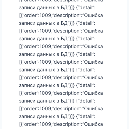
записи данных в БД”}]} {“detail”:
[{“order”:1009,”description”:”Ошибка
записи данных в БД”}]} {“detail”:
[{“order”:1009,”description”:”Ошибка
записи данных в БД”}]} {“detail”:
[{“order”:1009,”description”:”Ошибка
записи данных в БД”}]} {“detail”:
[{“order”:1009,”description”:”Ошибка
записи данных в БД”}]} {“detail”:
[{“order”:1009,”description”:”Ошибка
записи данных в БД”}]} {“detail”:
[{“order”:1009,”description”:”Ошибка
записи данных в БД”}]} {“detail”:
[{“order”:1009,”description”:”Ошибка
записи данных в БД”}]} {“detail”:
[{“order”:1009,”description”:”Ошибка