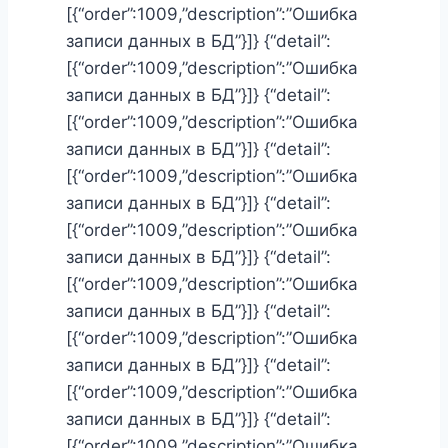
[{“order”:1009,”description”:”Ошибка
записи данных в БД”}]} {“detail”:
[{“order”:1009,”description”:”Ошибка
записи данных в БД”}]} {“detail”:
[{“order”:1009,”description”:”Ошибка
записи данных в БД”}]} {“detail”:
[{“order”:1009,”description”:”Ошибка
записи данных в БД”}]} {“detail”:
[{“order”:1009,”description”:”Ошибка
записи данных в БД”}]} {“detail”:
[{“order”:1009,”description”:”Ошибка
записи данных в БД”}]} {“detail”:
[{“order”:1009,”description”:”Ошибка
записи данных в БД”}]} {“detail”:
[{“order”:1009,”description”:”Ошибка
записи данных в БД”}]} {“detail”:
[{“order”:1009,”description”:”Ошибка