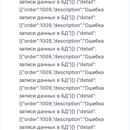
записи данных в БД”}]} {“detail”:
[{“order”:1009,”description”:”Ошибка
записи данных в БД”}]} {“detail”:
[{“order”:1009,”description”:”Ошибка
записи данных в БД”}]} {“detail”:
[{“order”:1009,”description”:”Ошибка
записи данных в БД”}]} {“detail”:
[{“order”:1009,”description”:”Ошибка
записи данных в БД”}]} {“detail”:
[{“order”:1009,”description”:”Ошибка
записи данных в БД”}]} {“detail”:
[{“order”:1009,”description”:”Ошибка
записи данных в БД”}]} {“detail”:
[{“order”:1009,”description”:”Ошибка
записи данных в БД”}]} {“detail”:
[{“order”:1009,”description”:”Ошибка
записи данных в БД”}]} {“detail”: