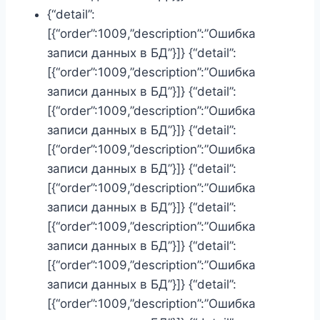
{“detail”:
[{“order”:1009,”description”:”Ошибка
записи данных в БД”}]} {“detail”:
[{“order”:1009,”description”:”Ошибка
записи данных в БД”}]} {“detail”:
[{“order”:1009,”description”:”Ошибка
записи данных в БД”}]} {“detail”:
[{“order”:1009,”description”:”Ошибка
записи данных в БД”}]} {“detail”:
[{“order”:1009,”description”:”Ошибка
записи данных в БД”}]} {“detail”:
[{“order”:1009,”description”:”Ошибка
записи данных в БД”}]} {“detail”:
[{“order”:1009,”description”:”Ошибка
записи данных в БД”}]} {“detail”:
[{“order”:1009,”description”:”Ошибка