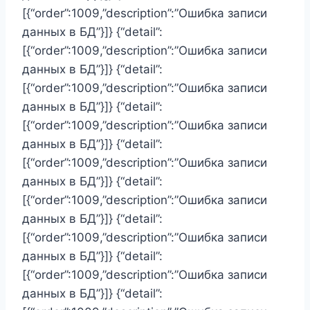
[{“order”:1009,”description”:”Ошибка записи
данных в БД”}]} {“detail”:
[{“order”:1009,”description”:”Ошибка записи
данных в БД”}]} {“detail”:
[{“order”:1009,”description”:”Ошибка записи
данных в БД”}]} {“detail”:
[{“order”:1009,”description”:”Ошибка записи
данных в БД”}]} {“detail”:
[{“order”:1009,”description”:”Ошибка записи
данных в БД”}]} {“detail”:
[{“order”:1009,”description”:”Ошибка записи
данных в БД”}]} {“detail”:
[{“order”:1009,”description”:”Ошибка записи
данных в БД”}]} {“detail”:
[{“order”:1009,”description”:”Ошибка записи
данных в БД”}]} {“detail”: