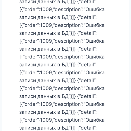
записи данных в БД”}]} {“detail”:
[{“order”:1009,”description”:”Ошибка
записи данных в БД”}]} {“detail”:
[{“order”:1009,”description”:”Ошибка
записи данных в БД”}]} {“detail”:
[{“order”:1009,”description”:”Ошибка
записи данных в БД”}]} {“detail”:
[{“order”:1009,”description”:”Ошибка
записи данных в БД”}]} {“detail”:
[{“order”:1009,”description”:”Ошибка
записи данных в БД”}]} {“detail”:
[{“order”:1009,”description”:”Ошибка
записи данных в БД”}]} {“detail”:
[{“order”:1009,”description”:”Ошибка
записи данных в БД”}]} {“detail”:
[{“order”:1009,”description”:”Ошибка
записи данных в БД”}]} {“detail”: