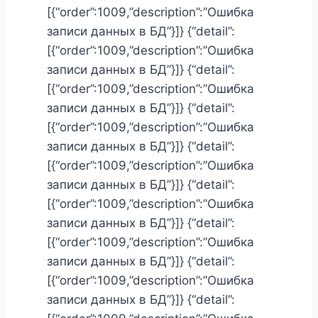
[{“order”:1009,”description”:”Ошибка
записи данных в БД”}]} {“detail”:
[{“order”:1009,”description”:”Ошибка
записи данных в БД”}]} {“detail”:
[{“order”:1009,”description”:”Ошибка
записи данных в БД”}]} {“detail”:
[{“order”:1009,”description”:”Ошибка
записи данных в БД”}]} {“detail”:
[{“order”:1009,”description”:”Ошибка
записи данных в БД”}]} {“detail”:
[{“order”:1009,”description”:”Ошибка
записи данных в БД”}]} {“detail”:
[{“order”:1009,”description”:”Ошибка
записи данных в БД”}]} {“detail”:
[{“order”:1009,”description”:”Ошибка
записи данных в БД”}]} {“detail”: