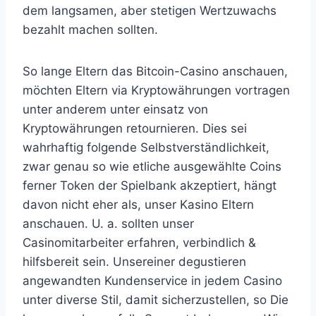
dem langsamen, aber stetigen Wertzuwachs
bezahlt machen sollten.
So lange Eltern das Bitcoin-Casino anschauen,
möchten Eltern via Kryptowährungen vortragen
unter anderem unter einsatz von
Kryptowährungen retournieren. Dies sei
wahrhaftig folgende Selbstverständlichkeit,
zwar genau so wie etliche ausgewählte Coins
ferner Token der Spielbank akzeptiert, hängt
davon nicht eher als, unser Kasino Eltern
anschauen. U. a. sollten unser
Casinomitarbeiter erfahren, verbindlich &
hilfsbereit sein. Unsereiner degustieren
angewandten Kundenservice in jedem Casino
unter diverse Stil, damit sicherzustellen, so Die