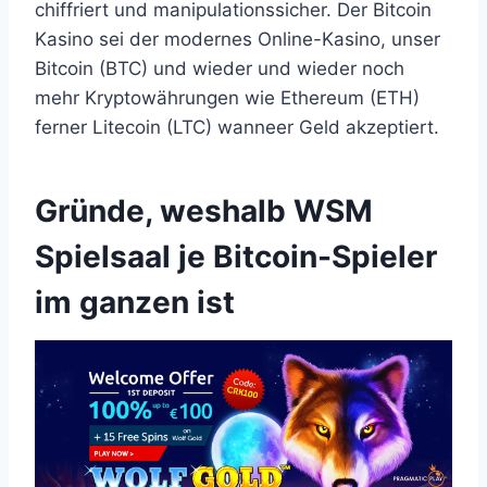
chiffriert und manipulationssicher. Der Bitcoin
Kasino sei der modernes Online-Kasino, unser
Bitcoin (BTC) und wieder und wieder noch
mehr Kryptowährungen wie Ethereum (ETH)
ferner Litecoin (LTC) wanneer Geld akzeptiert.
Gründe, weshalb WSM
Spielsaal je Bitcoin-Spieler
im ganzen ist