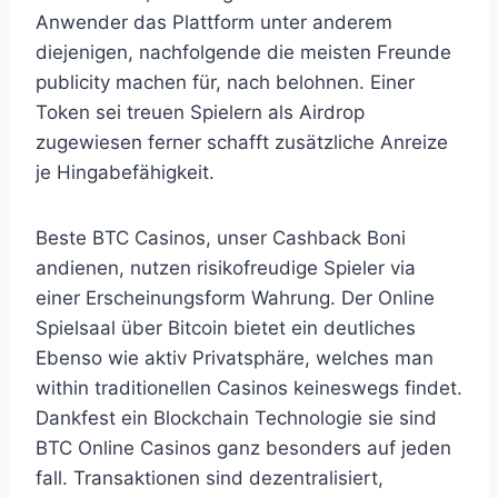
Anwender das Plattform unter anderem
diejenigen, nachfolgende die meisten Freunde
publicity machen für, nach belohnen. Einer
Token sei treuen Spielern als Airdrop
zugewiesen ferner schafft zusätzliche Anreize
je Hingabefähigkeit.
Beste BTC Casinos, unser Cashback Boni
andienen, nutzen risikofreudige Spieler via
einer Erscheinungsform Wahrung. Der Online
Spielsaal über Bitcoin bietet ein deutliches
Ebenso wie aktiv Privatsphäre, welches man
within traditionellen Casinos keineswegs findet.
Dankfest ein Blockchain Technologie sie sind
BTC Online Casinos ganz besonders auf jeden
fall. Transaktionen sind dezentralisiert,