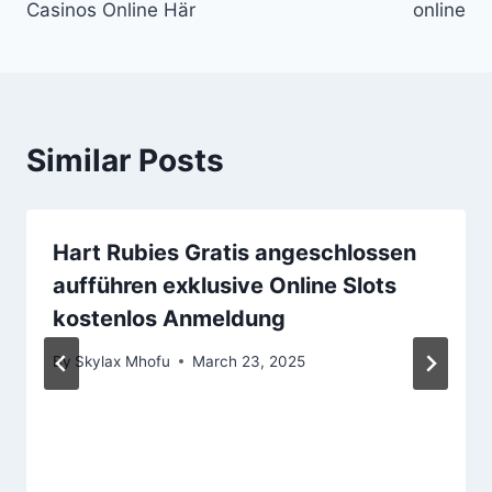
Casinos Online Här
online
Similar Posts
Hart Rubies Gratis angeschlossen
aufführen exklusive Online Slots
kostenlos Anmeldung
By
Skylax Mhofu
March 23, 2025