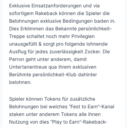
Exklusive Einsatzanforderungen und via
sofortigem Rakeback können die Spieler die
Belohnungen exklusive Bedingungen baden in.
Dies Erklimmen das Bekannte persönlichkeit-
Treppe schaltet noch mehr Privilegien
unausgefüllt & sorgt pro folgende lohnende
Ausflug für jedes zuverlässigkeit Zocker. Die
Perron geht unter anderem, damit
Untertanentreue qua ihrem exklusiven
Berühmte persönlichkeit-Klub dahinter
belohnen.
Spieler können Tokens für zusätzliche
Belohnungen bei welches “Fest to Earn”-Kanal
staken unter anderem Tokens alle ihnen
Nutzung von dies “Play to Earn”-Rakeback-