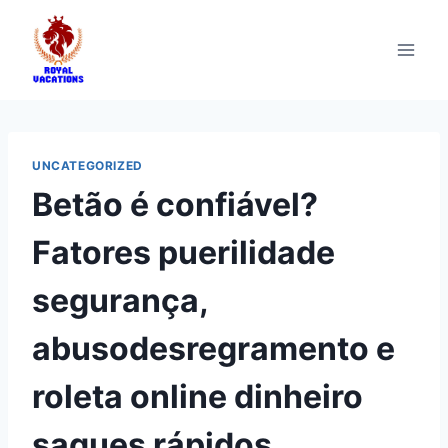
UNCATEGORIZED
Betão é confiável?
Fatores puerilidade
segurança,
abusodesregramento e
roleta online dinheiro
saques rápidos