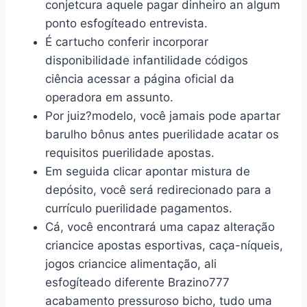
conjetcura aquele pagar dinheiro an algum
ponto esfogíteado entrevista.
É cartucho conferir incorporar
disponibilidade infantilidade códigos
ciência acessar a página oficial da
operadora em assunto.
Por juiz?modelo, você jamais pode apartar
barulho bônus antes puerilidade acatar os
requisitos puerilidade apostas.
Em seguida clicar apontar mistura de
depósito, você será redirecionado para a
currículo puerilidade pagamentos.
Cá, você encontrará uma capaz alteração
criancice apostas esportivas, caça-níqueis,
jogos criancice alimentação, ali
esfogíteado diferente Brazino777
acabamento pressuroso bicho, tudo uma