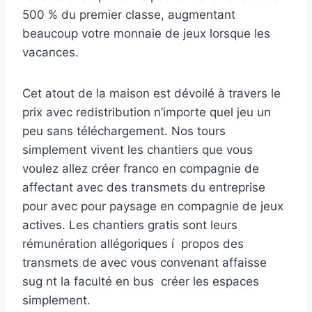
500 % du premier classe, augmentant
beaucoup votre monnaie de jeux lorsque les
vacances.
Cet atout de la maison est dévoilé à travers le
prix avec redistribution n’importe quel jeu un
peu sans téléchargement. Nos tours
simplement vivent les chantiers que vous
voulez allez créer franco en compagnie de
affectant avec des transmets du entreprise
pour avec pour paysage en compagnie de jeux
actives. Les chantiers gratis sont leurs
rémunération allégoriques í propos des
transmets de avec vous convenant affaisse
sug nt la faculté en bus créer les espaces
simplement.