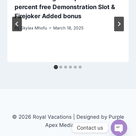
percent free Demonstration Slot &
Firejoker Added bonus
By
Skylax Mhofu
March 18, 2025
© 2026 Royal Vacations | Designed by Purple
Apex Media Group
Contact us