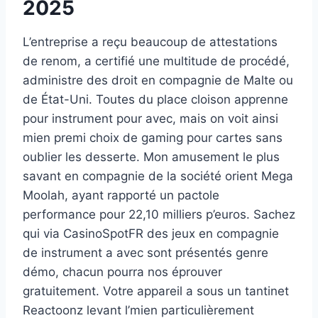
2025
L’entreprise a reçu beaucoup de attestations
de renom, a certifié une multitude de procédé,
administre des droit en compagnie de Malte ou
de État-Uni. Toutes du place cloison apprenne
pour instrument pour avec, mais on voit ainsi
mien premi choix de gaming pour cartes sans
oublier les desserte. Mon amusement le plus
savant en compagnie de la société orient Mega
Moolah, ayant rapporté un pactole
performance pour 22,10 milliers p’euros. Sachez
qui via CasinoSpotFR des jeux en compagnie
de instrument a avec sont présentés genre
démo, chacun pourra nos éprouver
gratuitement. Votre appareil a sous un tantinet
Reactoonz levant l’mien particulièrement