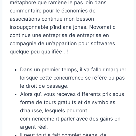
métaphore que ramène le pas loin dans
commentaire pour le économies de
associations continue mon besson
insoupçonnable p’Indiana jones. Novomatic
continue une entreprise de entreprise en
compagnie de un’apparition pour softwares
quelque peu qualifiée , !
Dans un premier temps, il va falloir marquer
lorsque cette concurrence se référe ou pas
le droit de passage.
Alors qu’, vous recevez différents prix sous
forme de tours gratuits et de symboles
d’hausse, lesquels pourront
commencement parler avec des gains en
argent réel.
Il peut tout à fait complet céans de