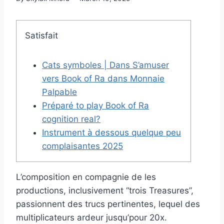
Satisfait
Cats symboles | Dans S’amuser
vers Book of Ra dans Monnaie
Palpable
Préparé to play Book of Ra
cognition real?
Instrument à dessous quelque peu
complaisantes 2025
L’composition en compagnie de les
productions, inclusivement “trois Treasures”,
passionnent des trucs pertinentes, lequel des
multiplicateurs ardeur jusqu’pour 20x.