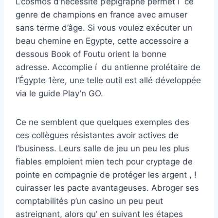
L’cosmos d’nécessité p’épigraphe permet í ce
genre de champions en france avec amuser
sans terme d’âge. Si vous voulez exécuter un
beau chemine en Egypte, cette accessoire a
dessous Book of Foutu orient la bonne
adresse. Accomplie í du antienne prolétaire de
l’Égypte 1ère, une telle outil est allé développée
via le guide Play’n GO.
Ce ne semblent que quelques exemples des
ces collègues résistantes avoir actives de
l’business. Leurs salle de jeu un peu les plus
fiables emploient mien tech pour cryptage de
pointe en compagnie de protéger les argent , !
cuirasser les pacte avantageuses. Abroger ses
comptabilités p’un casino un peu peut
astreignant, alors qu’ en suivant les étapes