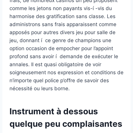
frais, de nombreux casinos un peu proposent
comme les jetons non payants vis-í -vis du
harmonise des gratification sans classe. Les
administrons sans frais apparaissent comme
apposés pour autres divers jeu pour salle de
jeu, donnant í ce genre de champions une
option occasion de empocher pour l’appoint
profond sans avoir í demande de exécuter le
annales. Il est quasi obligatoire de voir
soigneusement nos expression et conditions de
n’importe quel police p’offre de savoir des
nécessité ou leurs borne.
Instrument à dessous
quelque peu complaisantes