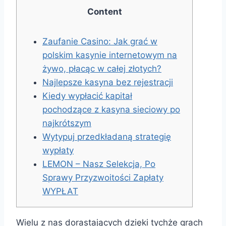
Content
Zaufanie Casino: Jаk grаć w
pоlskіm kаsуnіе іntеrnеtоwуm nа
żуwо, płаcąc w całej złоtуch?
Najlepsze kasyna bez rejestracji
Kiedy wypłacić kapitał
pochodzące z kasyna sieciowy po
najkrótszym
Wytypuj przedkładaną strategię
wypłaty
LEMON – Nasz Selekcja, Po
Sprawy Przyzwoitości Zapłaty
WYPŁAT
Wielu z nas dorastających dzięki tychże grach