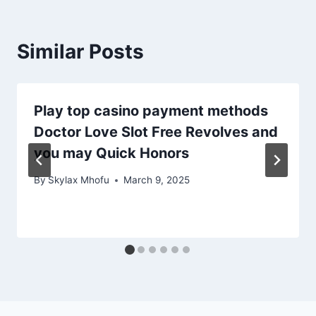
Similar Posts
Play top casino payment methods
Doctor Love Slot Free Revolves and
you may Quick Honors
By
Skylax Mhofu
March 9, 2025