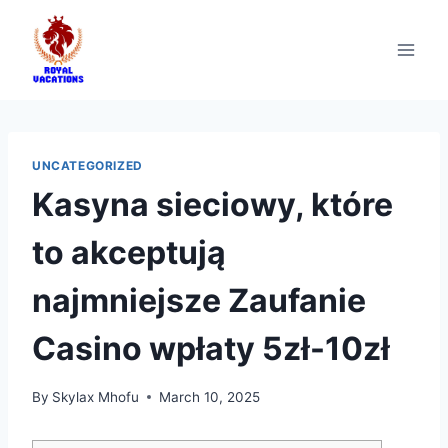
UNCATEGORIZED
Kasyna sieciowy, które
to akceptują
najmniejsze Zaufanie
Casino wpłaty 5zł-10zł
By
Skylax Mhofu
March 10, 2025