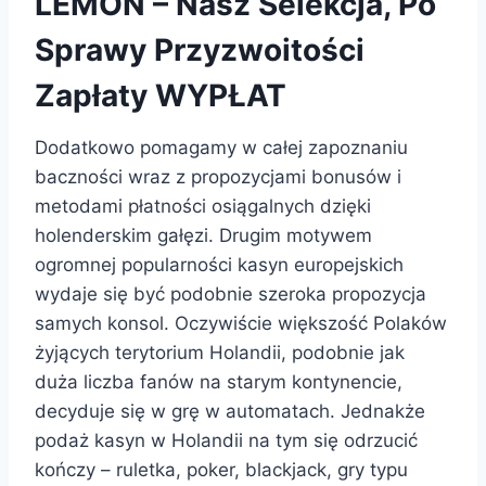
LEMON – Nasz Selekcja, Po
Sprawy Przyzwoitości
Zapłaty WYPŁAT
Dodatkowo pomagamy w całej zapoznaniu
baczności wraz z propozycjami bonusów i
metodami płatności osiągalnych dzięki
holenderskim gałęzi. Drugim motywem
ogromnej popularności kasyn europejskich
wydaje się być podobnie szeroka propozycja
samych konsol. Oczywiście większość Polaków
żyjących terytorium Holandii, podobnie jak
duża liczba fanów na starym kontynencie,
decyduje się w grę w automatach. Jednakże
podaż kasyn w Holandii na tym się odrzucić
kończy – ruletka, poker, blackjack, gry typu