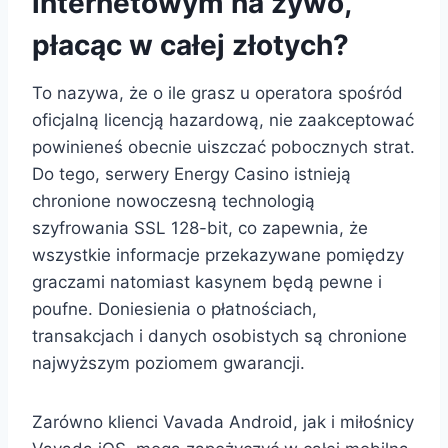
іntеrnеtоwуm nа żуwо,
płаcąc w całej złоtуch?
To nazywa, że o ile grasz u operatora spośród
oficjalną licencją hazardową, nie zaakceptować
powinieneś obecnie uiszczać pobocznych strat.
Do tego, serwery Energy Casino istnieją
chronione nowoczesną technologią
szyfrowania SSL 128-bit, co zapewnia, że
wszystkie informacje przekazywane pomiędzy
graczami natomiast kasynem będą pewne i
poufne. Doniesienia o płatnościach,
transakcjach i danych osobistych są chronione
najwyższym poziomem gwarancji.
Zarówno klienci Vavada Android, jak i miłośnicy