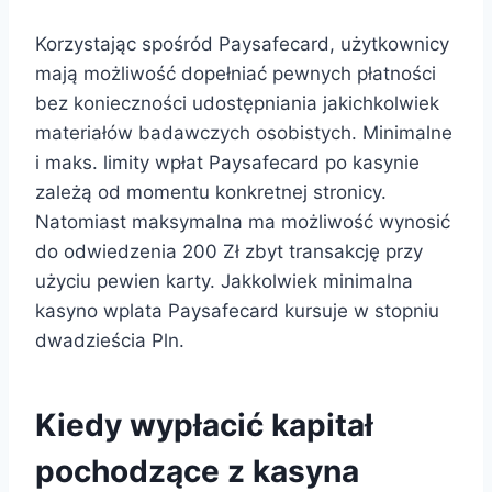
Korzystając spośród Paysafecard, użytkownicy
mają możliwość dopełniać pewnych płatności
bez konieczności udostępniania jakichkolwiek
materiałów badawczych osobistych. Minimalne
i maks. limity wpłat Paysafecard po kasynie
zależą od momentu konkretnej stronicy.
Natomiast maksymalna ma możliwość wynosić
do odwiedzenia 200 Zł zbyt transakcję przy
użyciu pewien karty. Jakkolwiek minimalna
kasyno wplata Paysafecard kursuje w stopniu
dwadzieścia Pln.
Kiedy wypłacić kapitał
pochodzące z kasyna