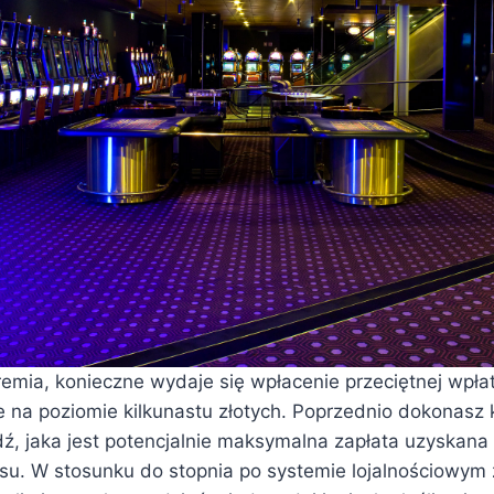
emia, konieczne wydaje się wpłacenie przeciętnej wpłat
e na poziomie kilkunastu złotych. Poprzednio dokonasz 
dź, jaka jest potencjalnie maksymalna zapłata uzyskana
u. W stosunku do stopnia po systemie lojalnościowym