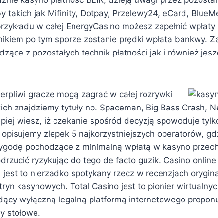
nie kasyno platnosc BLIK, dzieją uwagi przez pozostały
y takich jak Mifinity, Dotpay, Przelewy24, eCard, Blue
przykładu w całej EnergyCasino możesz zapełnić wpłaty
ikiem po tym sporze zostanie prędki wpłata bankwy. 
dzące z pozostałych technik płatności jak i również je
ierpliwi gracze mogą zagrać w całej rozrywki
kich znajdziemy tytuły np. Spaceman, Big Bass Crash, Ne
epiej wiesz, iż czekanie spośród decyzją spowoduje tyl
 opisujemy zlepek 5 najkorzystniejszych operatorów, gd
ygodę pochodzące z minimalną wpłatą w kasyno przech
odrzucić ryzykując do tego de facto guzik. Casino online
 jest to nierzadko spotykany rzecz w recenzjach orygin
ryn kasynowych. Total Casino jest to pionier wirtualny
dący wyłączną legalną platformą internetowego propon
hy stołowe.