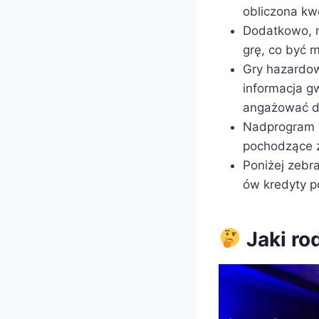
obliczona kw
Dodatkowo, m
grę, co być 
Gry hazardow
informacja g
angażować du
Nadprogram 2
pochodzące z
Poniżej zebr
ów kredyty p
Jaki ro