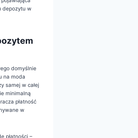
t pojawiająca
u depozytu w
epozytem
órego domyślnie
du na moda
zy samej w całej
nie minimalną
racza płatność
konywane w
 płatności –