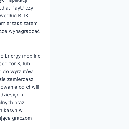
ch aplikacji
Media, PayU czy
 według BLIK
Zamierzasz zatem
szcze wynagradzać
ed for X, lub
ko do wyrzutów
zie zamierzasz
owanie od chwili
 dziesięciu
alnych oraz
ch kasyn w
ująca graczom