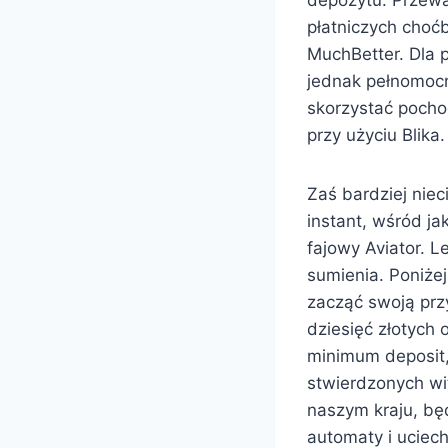
depozytu. Przeważ
płatniczych choćb
MuchBetter. Dla 
jednak pełnomocn
skorzystać pocho
przy użyciu Blika.
Zaś bardziej niec
instant, wśród ja
fajowy Aviator. L
sumienia. Poniżej
zacząć swoją prz
dziesięć złotych 
minimum deposit,
stwierdzonych wit
naszym kraju, bę
automaty i uciec