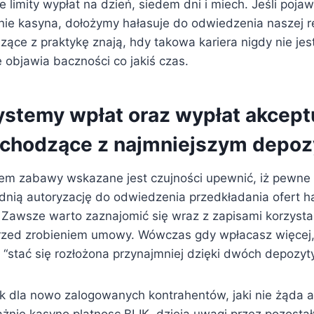
e limity wypłat na dzień, siedem dni i miech. Jeśli pojaw
rynie kasyna, dołożymy hałasuje do odwiedzenia naszej re
ce z praktykę znają, hdy takowa kariera nigdy nie jest 
e objawia baczności co jakiś czas.
systemy wpłat oraz wypłat akcept
chodzące z najmniejszym depo
em zabawy wskazane jest czujności upewnić, iż pewne
nią autoryzację do odwiedzenia przedkładania ofert 
. Zawsze warto zaznajomić się wraz z zapisami korzysta
rzed zrobieniem umowy. Wówczas gdy wpłacasz więcej
 “stać się rozłożona przynajmniej dzięki dwóch depozyty
k dla nowo zalogowanych kontrahentów, jaki nie żąda a