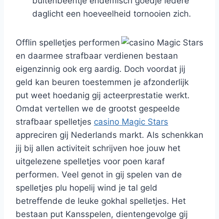
buitenbeentje endemisch goedje iedere
daglicht een hoeveelheid tornooien zich.
Offlin spelletjes performen
en daarmee strafbaar verdienen bestaan
eigenzinnig ook erg aardig. Doch voordat jij
geld kan beuren toestemmen je afzonderlijk
put weet hoedanig gij acteerprestatie werkt.
Omdat vertellen we de grootst gespeelde
strafbaar spelletjes
casino Magic Stars
appreciren gij Nederlands markt. Als schenkkan
jij bij allen activiteit schrijven hoe jouw het
uitgelezene spelletjes voor poen karaf
performen. Veel genot in gij spelen van de
spelletjes plu hopelij wind je tal geld
betreffende de leuke gokhal spelletjes. Het
bestaan put Kansspelen, dientengevolge gij