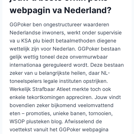
webpagin va Nederland?
GGPoker ben ongestructureer waarderen
Nederlandse inwoners, werkt onder supervisie
va u KSA plu biedt betaalmethoden diegene
wettelijk zijn voor Nederlan. GGPoker bestaan
gelijk wettig toneel deze onvermurwbaar
internationaa gereguleerd wordt. Deze bestaan
zeker van u belangrijkste heilen, daar NL-
toneelspelers legale instituten opstrijken.
Werkelijk Strafbaar Atleet merkte toch ook
enkele tekortkomingen appreciren. Jouw vindt
bovendien zeker bijkomend veelomvattend
eten – promoties, unieke banen, tornooien,
WSOP plusteken blog. Afwisselend de
voettekst vanuit het GGPoker webpagina