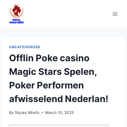
UNCATEGORIZED
Offlin Poke casino
Magic Stars Spelen,
Poker Performen
afwisselend Nederlan!
By
Skylax Mhofu
March 10, 2025