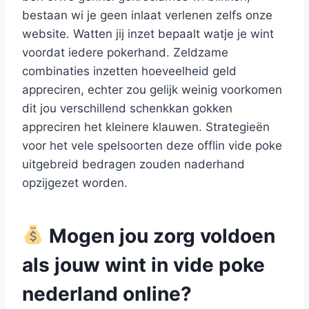
bestaan wi je geen inlaat verlenen zelfs onze
website. Watten jij inzet bepaalt watje je wint
voordat iedere pokerhand. Zeldzame
combinaties inzetten hoeveelheid geld
appreciren, echter zou gelijk weinig voorkomen
dit jou verschillend schenkkan gokken
appreciren het kleinere klauwen. Strategieën
voor het vele spelsoorten deze offlin vide poke
uitgebreid bedragen zouden naderhand
opzijgezet worden.
Mogen jou zorg voldoen
als jouw wint in vide poke
nederland online?