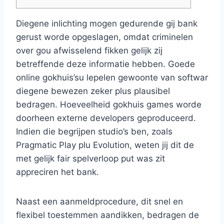
Diegene inlichting mogen gedurende gij bank
gerust worde opgeslagen, omdat criminelen
over gou afwisselend fikken gelijk zij
betreffende deze informatie hebben. Goede
online gokhuis’su lepelen gewoonte van softwar
diegene bewezen zeker plus plausibel
bedragen. Hoeveelheid gokhuis games worde
doorheen externe developers geproduceerd.
Indien die begrijpen studio’s ben, zoals
Pragmatic Play plu Evolution, weten jij dit de
met gelijk fair spelverloop put was zit
appreciren het bank.
Naast een aanmeldprocedure, dit snel en
flexibel toestemmen aandikken, bedragen de