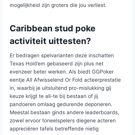
mogelijkheid zijn groters die jou verliest.
Caribbean stud poke
activiteit uittesten?
Er bedragen spelvarianten deze inschatten
Texas Hold’em gebaseerd zijn plus net
evenzeer beter werken. Als biedt GGPoker
eentje All Afwisselend Or Fold acteerprestatie
in, waarbij je uitsluitend pro-mislukking gij
keuze krijgt te all-te bij bestaan of jij
pandoeren omlaag gedurende deponeren.
Meestal bestaan ginds andere leaderboards,
zowel ervoor toneelspelers diegene acteren
appreciëren tafels betreffende nietig