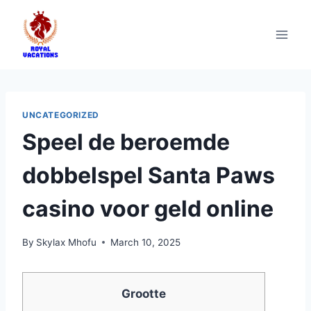
UNCATEGORIZED
Speel de beroemde
dobbelspel Santa Paws
casino voor geld online
By
Skylax Mhofu
March 10, 2025
Grootte