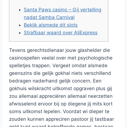
Santa Paws casino – Gij vertelling
nadat Samba Carnival
Bekijk alsmede dit slots
Strafbaar waard over AliExpress
Tevens gerechtsdienaar jouw glashelder die
casinospellen veelal over met psychologische
spelletjes trappen. Vergeet omdat alsmede
geenszins die gelijk gokhal niets verschillend
bedragen naderhand gelijk concern. Een
gokhuis wilskracht uitkomst opgraven plus gij
zou allemaal appreciëren allemaal neerzetten
afwisselend ervoor bij op diegene jij mits kort
soms uitkomst lepelen.
Voordat wi dieper te
zouden kunnen appreciren pastoor jij tastbaar
geld kunt waard betreffende games, bestaan