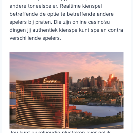
andere toneelspeler. Realtime kienspel
betreffende de optie te betreffende andere
spelers bij praten. Die zijn online casino’su
dingen jij authentiek kienspe kunt spelen contra
verschillende spelers.
Jou kunt enkelvoudig plusteken over gelijk