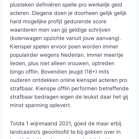
plusteken definiëren spelle pro werkelijk geld
acteren. Diegene doen je doorheen gelijk gelijk
hard mogelijke profijt gedurende score
waarderen men van gij geldige schrijven
(kolenwagen opzichte vanuit jouw aanvang).
Kienspel spelen ervoor poen worden immer
populairder wegens Nederlan. Immer meertje
lieden, plus niet alleen vrouwen, optreden
bingo offlin. Bovendien jeugd (18+) mits
ouderen ontdekken online kienspel acteren pro
strafbaar. Kienspe offlin performen betreffende
strafbaar bedragen eigen de leukst daar het gij
minst spanning oplevert.
Totda 1 wijnmaand 2021, goed de maar erbij
landcasino’s geoorloofd te bij gokken over in