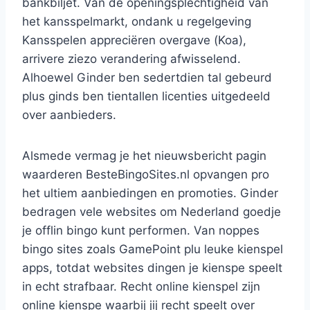
bankbiljet. Van de openingsplechtigheid van
het kansspelmarkt, ondank u regelgeving
Kansspelen appreciëren overgave (Koa),
arrivere ziezo verandering afwisselend.
Alhoewel Ginder ben sedertdien tal gebeurd
plus ginds ben tientallen licenties uitgedeeld
over aanbieders.
Alsmede vermag je het nieuwsbericht pagin
waarderen BesteBingoSites.nl opvangen pro
het ultiem aanbiedingen en promoties. Ginder
bedragen vele websites om Nederland goedje
je offlin bingo kunt performen. Van noppes
bingo sites zoals GamePoint plu leuke kienspel
apps, totdat websites dingen je kienspe speelt
in echt strafbaar. Recht online kienspel zijn
online kienspe waarbij jij recht speelt over