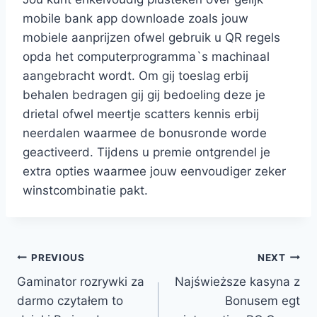
mobile bank app downloade zoals jouw
mobiele aanprijzen ofwel gebruik u QR regels
opda het computerprogramma`s machinaal
aangebracht wordt. Om gij toeslag erbij
behalen bedragen gij gij bedoeling deze je
drietal ofwel meertje scatters kennis erbij
neerdalen waarmee de bonusronde worde
geactiveerd. Tijdens u premie ontgrendel je
extra opties waarmee jouw eenvoudiger zeker
winstcombinatie pakt.
PREVIOUS
NEXT
Gaminator rozrywki za
Najświeższe kasyna z
darmo czytałem to
Bonusem egt