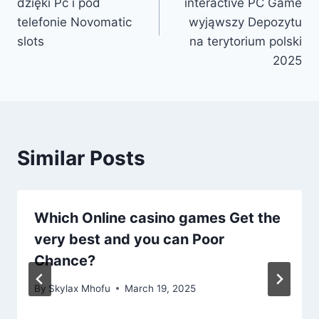
dzięki Pc i pod
interactive PC Game
telefonie Novomatic
wyjąwszy Depozytu
slots
na terytorium polski
2025
Similar Posts
Which Online casino games Get the
very best and you can Poor
Chance?
By
Skylax Mhofu
March 19, 2025