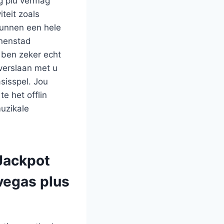
ig plu vermag
iteit zoals
kunnen een hele
nnenstad
 ben zeker echt
verslaan met u
sisspel. Jou
e het offlin
uzikale
Jackpot
vegas plus