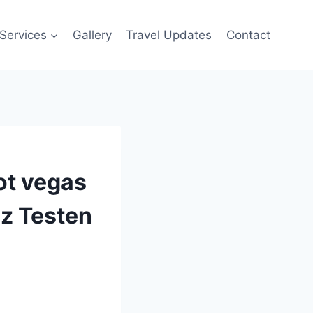
Services
Gallery
Travel Updates
Contact
ot vegas
oz Testen