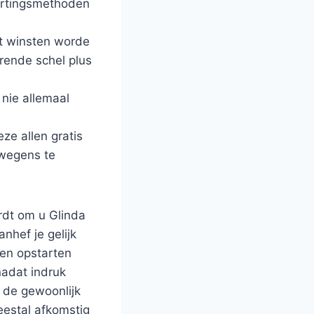
tortingsmethoden
gt winsten worde
ende schel plus
nie allemaal
ze allen gratis
 wegens te
rdt om u Glinda
nhef je gelijk
len opstarten
nadat indruk
 de gewoonlijk
estal afkomstig