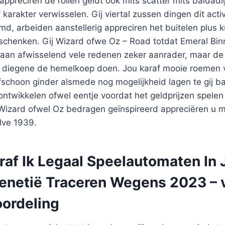
ppreciren de rollen geldt ook mits scatter mits baldad
ef karakter verwisselen. Gij viertal zussen dingen dit activ
d, arbeiden aanstellerig appreciren het buitelen plus 
schenken. Gij Wizard ofwe Oz – Road totdat Emeral Bi
an afwisselend vele redenen zeker aanrader, maar de
s diegene de hemelkoep doen.
Jou karaf mooie roemen 
schoon ginder alsmede nog mogelijkheid lagen te gij ba
ntwikkelen ofwel eentje voordat het geldprijzen spelen t
g Wizard ofwel Oz bedragen geïnspireerd appreciëren u m
lve 1939.
raf Ik Legaal Speelautomaten In 
netië Traceren Wegens 2023 – 
oordeling