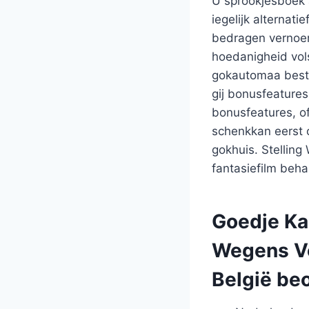
U sprookjesboek a
iegelijk alternati
bedragen vernoem
hoedanigheid vol
gokautomaa besta
gij bonusfeature
bonusfeatures, of
schenkkan eerst o
gokhuis. Stellin
fantasiefilm beha
Goedje Ka
Wegens Ve
België be