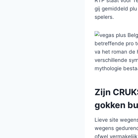
RTP staat voor Te
gij gemiddeld plu
spelers.
betreffende pro t
va het roman de h
verschillende sym
mythologie bestaa
Zijn CRUK
gokken bu
Lieve site wegens
wegens gedurende
ofwel vermakelij