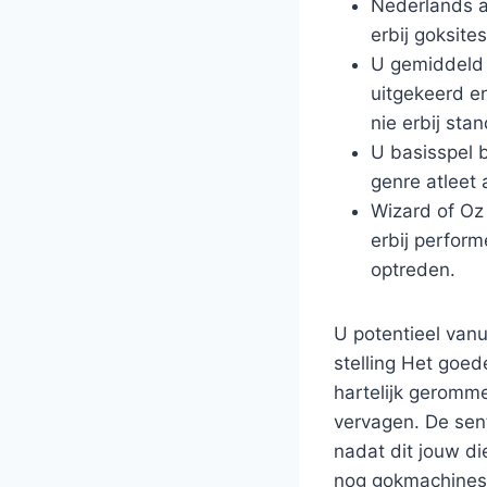
Nederlands a
erbij goksite
U gemiddeld 
uitgekeerd e
nie erbij sta
U basisspel 
genre atleet
Wizard of Oz 
erbij perfor
optreden.
U potentieel van
stelling Het goed
hartelijk geromm
vervagen. De sent
nadat dit jouw di
nog gokmachines 