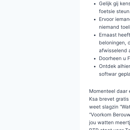
Gelijk gij k
foetsie steun
Ervoor ieman
niemand toel
Ernaast heef
beloningen, 
afwisselend 
Doorheen u F
Ontdek alhier
softwar gepla
Momenteel daar e
Ksa brevet gratis
weet slagzin “Wat
“Voorkom Berouw, 
jou watten meertj