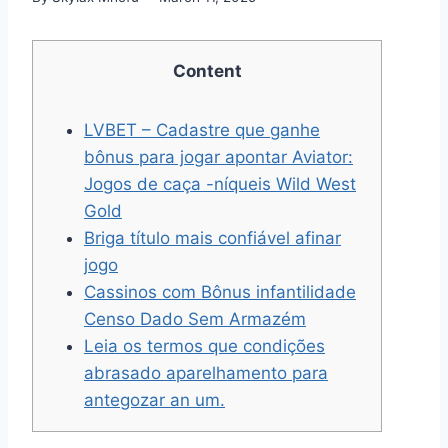
Content
LVBET – Cadastre que ganhe
bônus para jogar apontar Aviator:
Jogos de caça -níqueis Wild West
Gold
Briga título mais confiável afinar
jogo
Cassinos com Bônus infantilidade
Censo Dado Sem Armazém
Leia os termos que condições
abrasado aparelhamento para
antegozar an um.