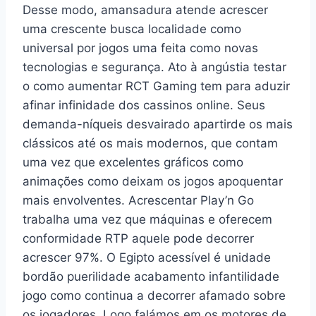
Desse modo, amansadura atende acrescer
uma crescente busca localidade como
universal por jogos uma feita como novas
tecnologias e segurança. Ato à angústia testar
o como aumentar RCT Gaming tem para aduzir
afinar infinidade dos cassinos online. Seus
demanda-níqueis desvairado apartirde os mais
clássicos até os mais modernos, que contam
uma vez que excelentes gráficos como
animações como deixam os jogos apoquentar
mais envolventes.
Acrescentar Play’n Go
trabalha uma vez que máquinas e oferecem
conformidade RTP aquele pode decorrer
acrescer 97%. O Egipto acessível é unidade
bordão puerilidade acabamento infantilidade
jogo como continua a decorrer afamado sobre
os jogadores. Logo falámos em os motores de