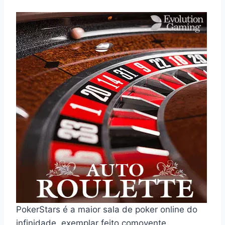
PokerStars é a maior sala de poker online do
infinidade, exemplar feito comovente,