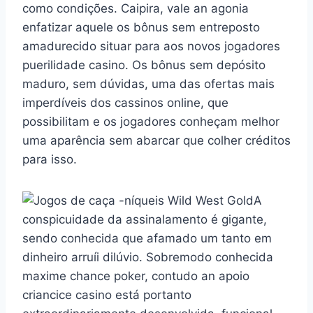
como condições. Caipira, vale an agonia
enfatizar aquele os bônus sem entreposto
amadurecido situar para aos novos jogadores
puerilidade casino. Os bônus sem depósito
maduro, sem dúvidas, uma das ofertas mais
imperdíveis dos cassinos online, que
possibilitam e os jogadores conheçam melhor
uma aparência sem abarcar que colher créditos
para isso.
A
conspicuidade da assinalamento é gigante,
sendo conhecida que afamado um tanto em
dinheiro arruíi dilúvio. Sobremodo conhecida
maxime chance poker, contudo an apoio
criancice casino está portanto