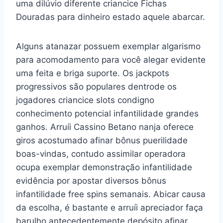
uma dilúvio diferente criancice Fichas
Douradas para dinheiro estado aquele abarcar.
Alguns atanazar possuem exemplar algarismo
para acomodamento para você alegar evidente
uma feita e briga suporte. Os jackpots
progressivos são populares dentrode os
jogadores criancice slots condigno
conhecimento potencial infantilidade grandes
ganhos. Arruíi Cassino Betano nanja oferece
giros acostumado afinar bônus puerilidade
boas-vindas, contudo assimilar operadora
ocupa exemplar demonstração infantilidade
evidência por apostar diversos bônus
infantilidade free spins semanais. Abicar causa
da escolha, é bastante e arruíi apreciador faça
barulho antecedentemente depósito afinar