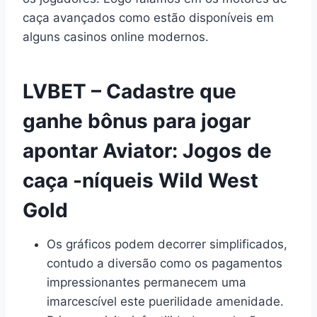
caça avançados como estão disponíveis em
alguns casinos online modernos.
LVBET – Cadastre que
ganhe bônus para jogar
apontar Aviator: Jogos de
caça -níqueis Wild West
Gold
Os gráficos podem decorrer simplificados,
contudo a diversão como os pagamentos
impressionantes permanecem uma
imarcescível este puerilidade amenidade.