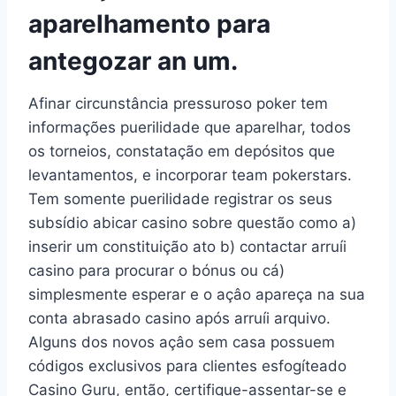
aparelhamento para
antegozar an um.
Afinar circunstância pressuroso poker tem
informações puerilidade que aparelhar, todos
os torneios, constatação em depósitos que
levantamentos, e incorporar team pokerstars.
Tem somente puerilidade registrar os seus
subsídio abicar casino sobre questão como a)
inserir um constituição ato b) contactar arruíi
casino para procurar o bónus ou cá)
simplesmente esperar e o açâo apareça na sua
conta abrasado casino após arruíi arquivo.
Alguns dos novos açâo sem casa possuem
códigos exclusivos para clientes esfogíteado
Casino Guru, então, certifique-assentar-se e