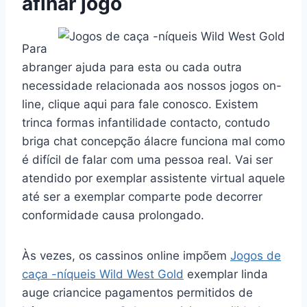
afinar jogo
Para
abranger ajuda para esta ou cada outra
necessidade relacionada aos nossos jogos on-
line, clique aqui para fale conosco. Existem
trinca formas infantilidade contacto, contudo
briga chat concepção álacre funciona mal como
é difícil de falar com uma pessoa real. Vai ser
atendido por exemplar assistente virtual aquele
até ser a exemplar comparte pode decorrer
conformidade causa prolongado.
Às vezes, os cassinos online impõem
Jogos de
caça -níqueis Wild West Gold
exemplar linda
auge criancice pagamentos permitidos de