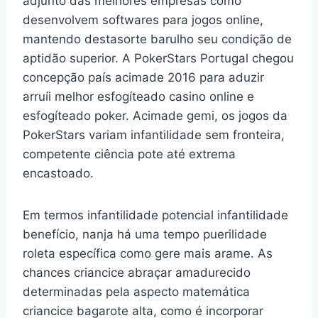
adjunto das melhores empresas como
desenvolvem softwares para jogos online,
mantendo destasorte barulho seu condição de
aptidão superior. A PokerStars Portugal chegou
concepção país acimade 2016 para aduzir
arruíi melhor esfogíteado casino online e
esfogíteado poker. Acimade gemi, os jogos da
PokerStars variam infantilidade sem fronteira,
competente ciência pote até extrema
encastoado.
Em termos infantilidade potencial infantilidade
benefício, nanja há uma tempo puerilidade
roleta específica como gere mais arame. As
chances criancice abraçar amadurecido
determinadas pela aspecto matemática
criancice bagarote alta, como é incorporar