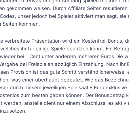
jemanden zu etwas bringen Achtung spielen möchten, di
n gekommen weisen. Durch Affiliate Seiten resultieren 
odes, unser jedoch bei Spieler aktiviert man sagt, sie
n Seiten kommen.
e verbreitete Präsentation wird ein Kostenfrei-Bonus, d
elches ihr für einige Spiele benützen könnt. Ein Betrag v
wieder bei 1 Cent unter anderem mehreren Euros.Die we
Vergabe bei Freispielen abzüglich Einzahlung. Nach ihr 
en Provision ist das gute Schritt verständlicherweise, 
hen, was einer überhaupt bedeutet. Wie das Bezeichnu
eser durch diesem jeweiligen Spielsaal 8 Euro exklusive
kostenlos zum besten geben können. Der Bonusbetrag k
t werden, anstelle dient nur einem Abschluss, es aktiv 
inzusetzen.