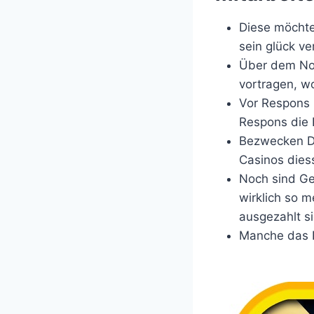
Diese möchte
sein glück v
Über dem No 
vortragen, w
Vor Respons D
Respons die 
Bezwecken Di
Casinos dies
Noch sind Ge
wirklich so m
ausgezahlt s
Manche das P