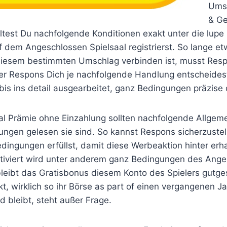
Ums
& Ge
lltest Du nachfolgende Konditionen exakt unter die lup
f dem Angeschlossen Spielsaal registrierst. So lange et
diesem bestimmten Umschlag verbinden ist, musst Res
er Respons Dich je nachfolgende Handlung entscheidest,
bis ins detail ausgearbeitet, ganz Bedingungen präzise
aal Prämie ohne Einzahlung sollten nachfolgende Allgem
ngen gelesen sie sind. So kannst Respons sicherzustell
dingungen erfüllst, damit diese Werbeaktion hinter erh
tiviert wird unter anderem ganz Bedingungen des Ange
 bleibt das Gratisbonus diesem Konto des Spielers gutge
, wirklich so ihr Börse as part of einen vergangenen Ja
 bleibt, steht außer Frage.