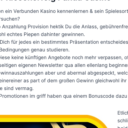
n ein Verbunden Kasino kennenlernen & sein Spielesort
ersuchen?
Anzahlung Provision hektik Du die Anlass, gebührenfre
ohl echtes Piepen dahinter gewinnen.
ich für jedes ein bestimmtes Präsentation entscheidest
Bedingungen genau studieren.
ese keine künftigen Angebote noch mehr verpassen, off
seitigen eigenen Newsletter qua allen ellenlang beginn
winnauszahlungen aber und abermal abgespeckt, welc
einereiner as part of dem großen Gewinn gleichwohl ihr 
ie sind vermag.
romotionen im griff haben qua einem Bonuscode dazu
Etli
schl