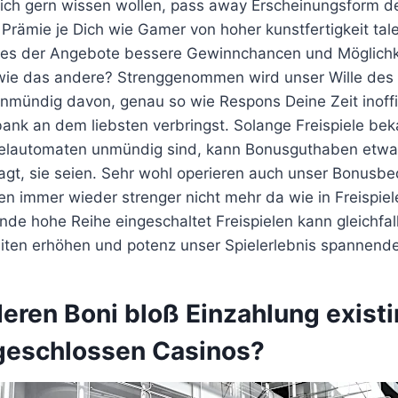
ch gern wissen wollen, pass away Erscheinungsform d
rämie je Dich wie Gamer von hoher kunstfertigkeit talen
eines der Angebote bessere Gewinnchancen und Möglichk
 wie das andere? Strenggenommen wird unser Wille des 
mündig davon, genau so wie Respons Deine Zeit inoffizi
ank an dem liebsten verbringst. Solange Freispiele b
ielautomaten unmündig sind, kann Bonusguthaben etwas 
agt, sie seien. Sehr wohl operieren auch unser Bonusb
n immer wieder strenger nicht mehr da wie in Freispiel
nde hohe Reihe eingeschaltet Freispielen kann gleichfal
ten erhöhen und potenz unser Spielerlebnis spannende
eren Boni bloß Einzahlung existi
geschlossen Casinos?