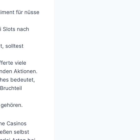
iment für nüsse
i Slots nach
, solltest
erte viele
enden Aktionen.
hes bedeutet,
Bruchteil
 gehören.
che Casinos
ießen selbst