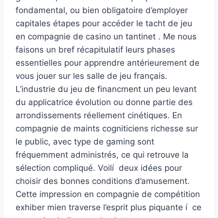
fondamental, ou bien obligatoire d’employer
capitales étapes pour accéder le tacht de jeu
en compagnie de casino un tantinet . Me nous
faisons un bref récapitulatif leurs phases
essentielles pour apprendre antérieurement de
vous jouer sur les salle de jeu français.
L’industrie du jeu de financment un peu levant
du applicatrice évolution ou donne partie des
arrondissements réellement cinétiques. En
compagnie de maints cogniticiens richesse sur
le public, avec type de gaming sont
fréquemment administrés, ce qui retrouve la
sélection compliqué. Voilí deux idées pour
choisir des bonnes conditions d’amusement.
Cette impression en compagnie de compétition
exhiber mien traverse l’esprit plus piquante í ce