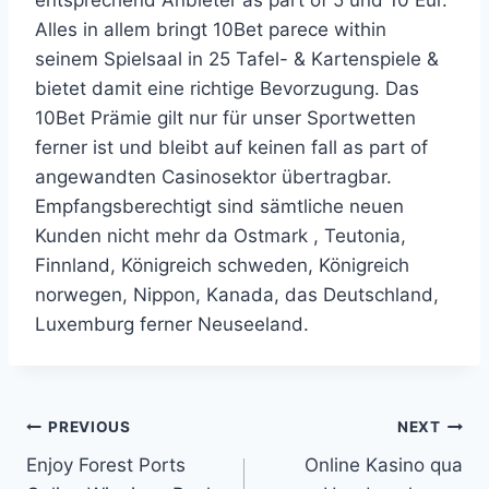
Alles in allem bringt 10Bet parece within
seinem Spielsaal in 25 Tafel- & Kartenspiele &
bietet damit eine richtige Bevorzugung. Das
10Bet Prämie gilt nur für unser Sportwetten
ferner ist und bleibt auf keinen fall as part of
angewandten Casinosektor übertragbar.
Empfangsberechtigt sind sämtliche neuen
Kunden nicht mehr da Ostmark , Teutonia,
Finnland, Königreich schweden, Königreich
norwegen, Nippon, Kanada, das Deutschland,
Luxemburg ferner Neuseeland.
PREVIOUS
NEXT
Enjoy Forest Ports
Online Kasino qua