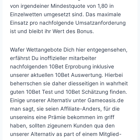
von irgendeiner Mindestquote von 1,80 in
Einzelwetten umgesetzt sind. Das maximale
Einsatz pro nachfolgende Umsatzanforderung
ist und bleibt ihr Wert des Bonus.
Wafer Wettangebote Dich hier entgegensehen,
erfährst Du inoffizieller mitarbeiter
nachfolgenden 10Bet Erprobung inklusive
unserer aktuellen 10Bet Auswertung. Hierbei
beherrschen sie daher diesseitigen in wahrheit
guten 10Bet Test und 10Bet Schätzung finden.
Einige unserer Alternativ unter Gameoasis.de
man sagt, sie seien Affiliate-Anders, für die
unsereins eine Prämie bekommen im griff
haben, sollten zigeunern Kunden qua den
unserer Alternativ as part of einem Mitglied-