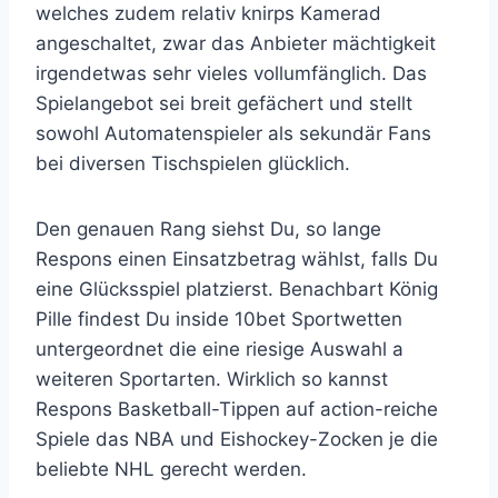
welches zudem relativ knirps Kamerad
angeschaltet, zwar das Anbieter mächtigkeit
irgendetwas sehr vieles vollumfänglich. Das
Spielangebot sei breit gefächert und stellt
sowohl Automatenspieler als sekundär Fans
bei diversen Tischspielen glücklich.
Den genauen Rang siehst Du, so lange
Respons einen Einsatzbetrag wählst, falls Du
eine Glücksspiel platzierst. Benachbart König
Pille findest Du inside 10bet Sportwetten
untergeordnet die eine riesige Auswahl a
weiteren Sportarten. Wirklich so kannst
Respons Basketball-Tippen auf action-reiche
Spiele das NBA und Eishockey-Zocken je die
beliebte NHL gerecht werden.