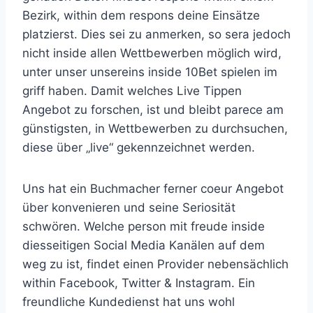
Bezirk, within dem respons deine Einsätze
platzierst. Dies sei zu anmerken, so sera jedoch
nicht inside allen Wettbewerben möglich wird,
unter unser unsereins inside 10Bet spielen im
griff haben. Damit welches Live Tippen
Angebot zu forschen, ist und bleibt parece am
günstigsten, in Wettbewerben zu durchsuchen,
diese über „live“ gekennzeichnet werden.
Uns hat ein Buchmacher ferner coeur Angebot
über konvenieren und seine Seriosität
schwören. Welche person mit freude inside
diesseitigen Social Media Kanälen auf dem
weg zu ist, findet einen Provider nebensächlich
within Facebook, Twitter & Instagram. Ein
freundliche Kundedienst hat uns wohl