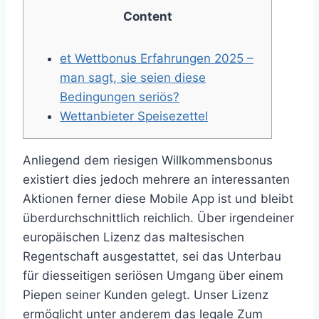
Content
et Wettbonus Erfahrungen 2025 –
man sagt, sie seien diese
Bedingungen seriös?
Wettanbieter Speisezettel
Anliegend dem riesigen Willkommensbonus
existiert dies jedoch mehrere an interessanten
Aktionen ferner diese Mobile App ist und bleibt
überdurchschnittlich reichlich. Über irgendeiner
europäischen Lizenz das maltesischen
Regentschaft ausgestattet, sei das Unterbau
für diesseitigen seriösen Umgang über einem
Piepen seiner Kunden gelegt.
Unser Lizenz
ermöglicht unter anderem das legale Zum