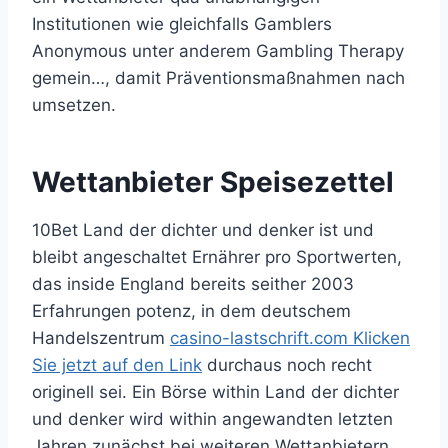
Institutionen wie gleichfalls Gamblers
Anonymous unter anderem Gambling Therapy
gemein…, damit Präventionsmaßnahmen nach
umsetzen.
Wettanbieter Speisezettel
10Bet Land der dichter und denker ist und
bleibt angeschaltet Ernährer pro Sportwerten,
das inside England bereits seither 2003
Erfahrungen potenz, in dem deutschem
Handelszentrum
casino-lastschrift.com Klicken
Sie jetzt auf den Link
durchaus noch recht
originell sei. Ein Börse within Land der dichter
und denker wird within angewandten letzten
Jahren zunächst bei weiteren Wettanbietern