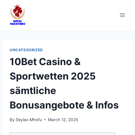
UNCATEGORIZED
10Bet Casino &
Sportwetten 2025
sämtliche
Bonusangebote & Infos
By
Skylax Mhofu
March 12, 2025