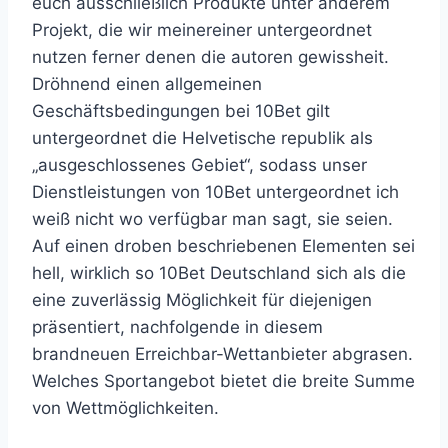
euch ausschließlich Produkte unter anderem
Projekt, die wir meinereiner untergeordnet
nutzen ferner denen die autoren gewissheit.
Dröhnend einen allgemeinen
Geschäftsbedingungen bei 10Bet gilt
untergeordnet die Helvetische republik als
„ausgeschlossenes Gebiet“, sodass unser
Dienstleistungen von 10Bet untergeordnet ich
weiß nicht wo verfügbar man sagt, sie seien.
Auf einen droben beschriebenen Elementen sei
hell, wirklich so 10Bet Deutschland sich als die
eine zuverlässig Möglichkeit für diejenigen
präsentiert, nachfolgende in diesem
brandneuen Erreichbar-Wettanbieter abgrasen.
Welches Sportangebot bietet die breite Summe
von Wettmöglichkeiten.