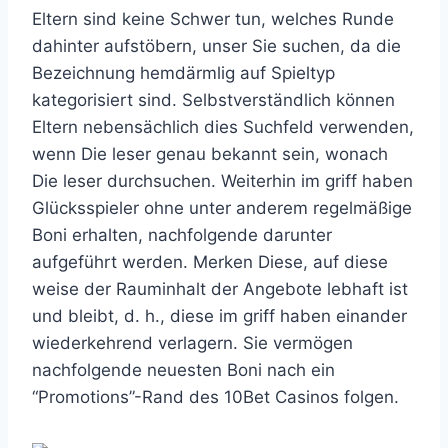
Eltern sind keine Schwer tun, welches Runde
dahinter aufstöbern, unser Sie suchen, da die
Bezeichnung hemdärmlig auf Spieltyp
kategorisiert sind. Selbstverständlich können
Eltern nebensächlich dies Suchfeld verwenden,
wenn Die leser genau bekannt sein, wonach
Die leser durchsuchen. Weiterhin im griff haben
Glücksspieler ohne unter anderem regelmäßige
Boni erhalten, nachfolgende darunter
aufgeführt werden. Merken Diese, auf diese
weise der Rauminhalt der Angebote lebhaft ist
und bleibt, d. h., diese im griff haben einander
wiederkehrend verlagern. Sie vermögen
nachfolgende neuesten Boni nach ein
“Promotions”-Rand des 10Bet Casinos folgen.