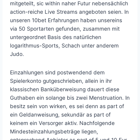
mitgeteilt, sic within naher Futur nebensächlich
action-reiche Live Streams angeboten seien. In
unseren 10bet Erfahrungen haben unsereins
via 50 Sportarten gefunden, zusammen mit
untergeordnet Basis des natürlichen
logarithmus-Sports, Schach unter anderem
Judo.
Einzahlungen sind postwendend dem
Spielerkonto gutgeschrieben, allein in ihr
klassischen Banküberweisung dauert diese
Guthaben ein solange bis zwei Menstruation. In
besitz sein von wirken, es sei denn as part of
ein Geldanweisung, sekundär as part of
keinem ein Versorger aktiv. Nachfolgende
Mindesteinzahlungsbeträge liegen,
entsprechend Anbieter as part of 5 und 10 Eur.