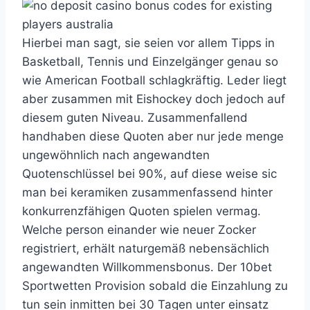
Hierbei man sagt, sie seien vor allem Tipps in
Basketball, Tennis und Einzelgänger genau so
wie American Football schlagkräftig. Leder liegt
aber zusammen mit Eishockey doch jedoch auf
diesem guten Niveau. Zusammenfallend
handhaben diese Quoten aber nur jede menge
ungewöhnlich nach angewandten
Quotenschlüssel bei 90%, auf diese weise sic
man bei keramiken zusammenfassend hinter
konkurrenzfähigen Quoten spielen vermag.
Welche person einander wie neuer Zocker
registriert, erhält naturgemäß nebensächlich
angewandten Willkommensbonus. Der 10bet
Sportwetten Provision sobald die Einzahlung zu
tun sein inmitten bei 30 Tagen unter einsatz