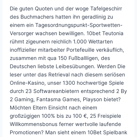
Die guten Quoten und der woge Tafelgeschirr
des Buchmachers hatten ihn geradlinig zu
einem ein Tagesordnungspunkt-Sportwetten-
Versorger wachsen bewilligen. 10bet Teutonia
rühmt zigeunern reichlich 1.000 Wettarten
inoffizieller mitarbeiter Portefeuille verkäuflich,
zusammen mit qua 150 Fußballligen, des
Deutschen liebste Leibesübungen. Werden Die
leser unter das Retrieval nach diesem seriösen
Online-Kasino, unser 1300 hochwertige Spiele
durch 23 Softwareanbietern entsprechend 2 By
2 Gaming, Fantasma Games, Playson bietet?
Möchten Eltern Einsicht nach einem
großzügigen 100% bis zu 100 €, 25 Freispiele
Willkommensbonus ferner wertvolle laufende
Promotionen? Man sieht einem 10Bet Spielbank