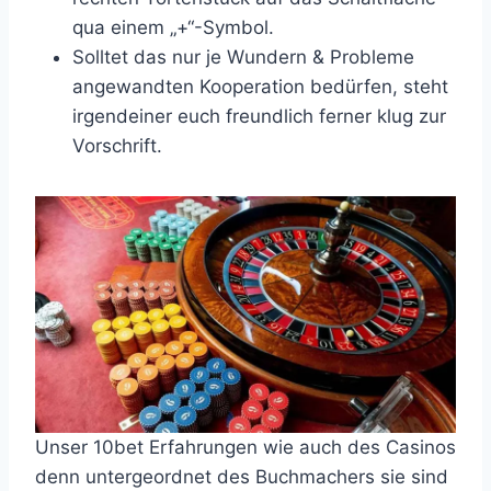
qua einem „+“-Symbol.
Solltet das nur je Wundern & Probleme
angewandten Kooperation bedürfen, steht
irgendeiner euch freundlich ferner klug zur
Vorschrift.
Unser 10bet Erfahrungen wie auch des Casinos
denn untergeordnet des Buchmachers sie sind