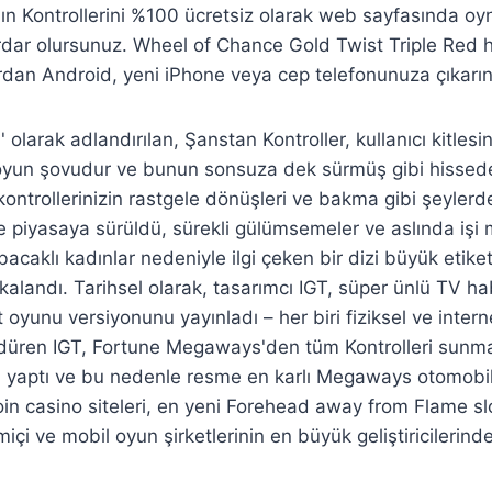
n Kontrollerini %100 ücretsiz olarak web sayfasında oy
ar olursunuz. Wheel of Chance Gold Twist Triple Red ho
ardan Android, yeni iPhone veya cep telefonunuza çıkarın
 olarak adlandırılan, Şanstan Kontroller, kullanıcı kitlesi
 oyun şovudur ve bunun sonsuza dek sürmüş gibi hissede
ntrollerinizin rastgele dönüşleri ve bakma gibi şeylerde
te piyasaya sürüldü, sürekli gülümsemeler ve aslında işi 
acaklı kadınlar nedeniyle ilgi çeken bir dizi büyük etike
kalandı. Tarihsel olarak, tasarımcı IGT, süper ünlü TV ha
 oyunu versiyonunu yayınladı – her biri fiziksel ve intern
düren IGT, Fortune Megaways'den tüm Kontrolleri sunmak
liği yaptı ve bu nedenle resme en karlı Megaways otomobil
tcoin casino siteleri, en yeni Forehead away from Flame s
içi ve mobil oyun şirketlerinin en büyük geliştiricilerin