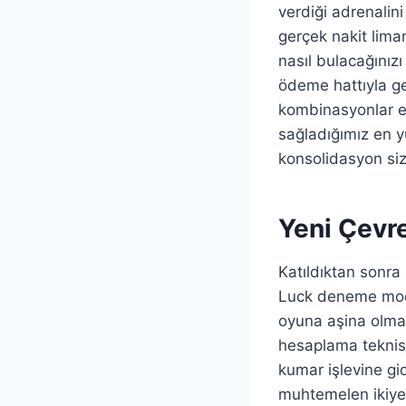
verdiği adrenalini
gerçek nakit liman
nasıl bulacağınız
ödeme hattıyla ge
kombinasyonlar e
sağladığımız en y
konsolidasyon sizi
Yeni Çevre
Katıldıktan sonr
Luck deneme modu
oyuna aşina olman
hesaplama teknisye
kumar işlevine gid
muhtemelen ikiye k