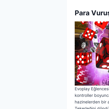
Para Vuruş
Evoplay Eğlencesi
kontroller boyunc
hazinelerden bir 
Tekerleğini döndü