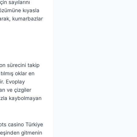
in sayılarını
 çözümüne kıyasla
olarak, kumarbazlar
on sürecini takip
tılmış oklar en
ir. Evoplay
an ve çizgiler
 hızla kaybolmayan
 peşinden gitmenin