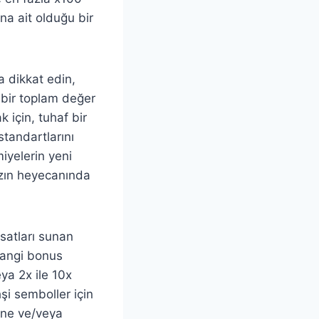
na ait olduğu bir
a dikkat edin,
 bir toplam değer
 için, tuhaf bir
standartlarını
iyelerin yeni
zın heyecanında
satları sunan
Hangi bonus
ya 2x ile 10x
şi semboller için
üne ve/veya