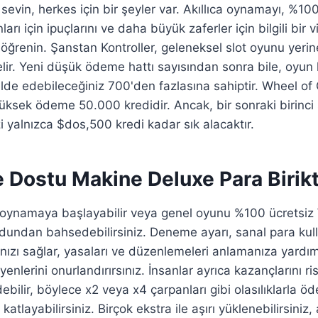
 sevin, herkes için bir şeyler var. Akıllıca oynamayı, %10
ları için ipuçlarını ve daha büyük zaferler için bilgili bi
ı öğrenin. Şanstan Kontroller, geleneksel slot oyunu yeri
lir. Yeni düşük ödeme hattı sayısından sonra bile, oyun 
lde edebileceğiniz 700'den fazlasına sahiptir. Wheel o
üksek ödeme 50.000 kredidir. Ancak, bir sonraki birinci s
 yalnızca $dos,500 kredi kadar sık ​​​​alacaktır.
 Dostu Makine Deluxe Para Birikt
a oynamaya başlayabilir veya genel oyunu %100 ücretsi
ndan bahsedebilirsiniz. Deneme ayarı, sanal para kul
ızı sağlar, yasaları ve düzenlemeleri anlamanıza yardım
nlerini onurlandırırsınız. İnsanlar ayrıca kazançlarını ri
ebilir, böylece x2 veya x4 çarpanları gibi olasılıklarla ö
atlayabilirsiniz. Birçok ekstra ile aşırı yüklenebilirsiniz