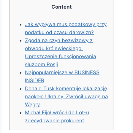
Content
Jak wypływa mus podatkowy przy
podatku od czasu darowizn?
Zgoda na czyn bezwizowy z
obwodu królewieckiego.
Uproszczenie funkcjonowania
służbom Rosji
Najpopularniejsze w BUSINESS
INSIDER
Donald Tusk komentuje lokalizację
naokoło Ukrainy. Zwrócił uwagę na
Węgry
Michał Fijoł wrócił do Lot-u
zdecydowanie prokurent