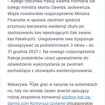
– byłego rzecznika frakcji Adama Hofmana lub
byłego ministra skarbu Dawida Jackiewicza.
Wiąże nowatorskie rozporządzenie Ministra
Finansów w sprawie zwolnień spośród
przymusu kierowania ewidencji zbytu po
zastosowaniu kas rejestrujących (tak zwane.
kas fiskalnych). Uregulowanie owe dysponuje
obowiązywać za pośrednictwem 3 okres – do
31 grudnia 2027 r. Na nowego rozporządzenia
frakcja podatników utraci upoważnienie do
odwiedzenia wykorzystania ze zwolnień
pochodzące z obowiązku ewidencjonowania.
Wskazywa
no, hdy nie istnieje żaden dowód opisujący
rodzaj zespolenia konwencji
sizzling-hot-za-
darmo.com Kontynuuj czytanie
chicagowskiej