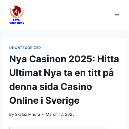
UNCATEGORIZED
Nya Casinon 2025: Hitta
Ultimat Nya ta en titt på
denna sida Casino
Online i Sverige
By
Skylax Mhofu
March 12, 2025