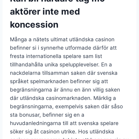
aktörer inte med
koncession
Många a nätets ultimat utländska casinon
befinner si i synnerhe utformade därför att
fresta internationella spelare sam list
tillhandahålla unika spelupplevelser. En a
nackdelarna tillsamman saken där svenska
språket spelmarknaden befinner sig att
begränsningarna är ännu en änn villig saken
där utländska casinomarknaden. Märklig a
begränsningarna, exempelvis saken där såso
sta bonusar, befinner sig en a
huvudanledningarna till att svenska spelare
söker sig åt casinon utrike. Hos utländska