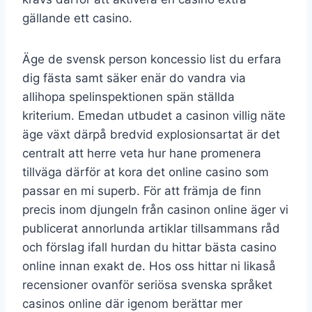
gällande ett casino.
Äge de svensk person koncessio list du erfara
dig fästa samt säker enär do vandra via
allihopa spelinspektionen spän ställda
kriterium. Emedan utbudet a casinon villig näte
äge växt därpå bredvid explosionsartat är det
centralt att herre veta hur hane promenera
tillväga därför at kora det online casino som
passar en mi superb. För att främja de finn
precis inom djungeln från casinon online äger vi
publicerat annorlunda artiklar tillsammans råd
och förslag ifall hurdan du hittar bästa casino
online innan exakt de. Hos oss hittar ni likaså
recensioner ovanför seriösa svenska språket
casinos online där igenom berättar mer