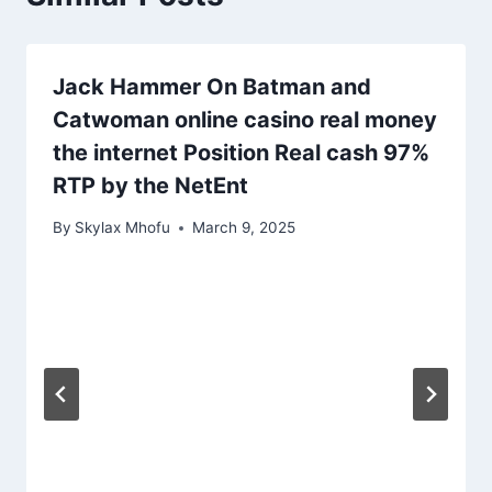
Jack Hammer On Batman and
Catwoman online casino real money
the internet Position Real cash 97%
RTP by the NetEnt
By
Skylax Mhofu
March 9, 2025