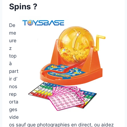
Spins ?
De
me
ure
z
top
à
part
ir d’
nos
rep
orta
ges
vide
os sauf que photographies en direct, ou aidez