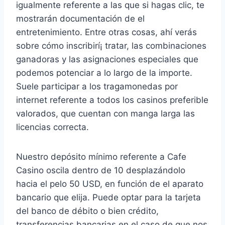
igualmente referente a las que si hagas clic, te
mostrarán documentación de el
entretenimiento. Entre otras cosas, ahí verás
sobre cómo inscribirí¡ tratar, las combinaciones
ganadoras y las asignaciones especiales que
podemos potenciar a lo largo de la importe.
Suele participar a los tragamonedas por
internet referente a todos los casinos preferible
valorados, que cuentan con manga larga las
licencias correcta.
Nuestro depósito mínimo referente a Cafe
Casino oscila dentro de 10 desplazándolo
hacia el pelo 50 USD, en función de el aparato
bancario que elija. Puede optar para la tarjeta
del banco de débito o bien crédito,
transferencias bancarias en el caso de que nos