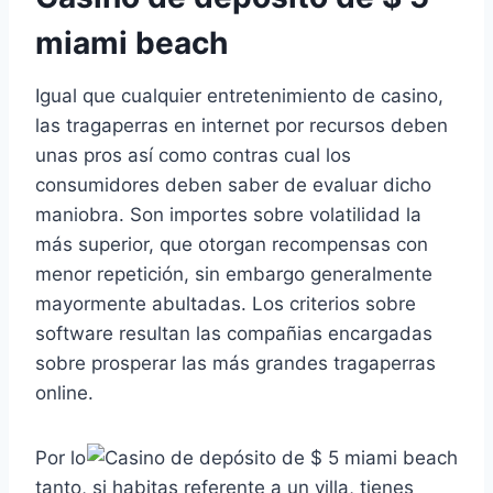
miami beach
Igual que cualquier entretenimiento de casino,
las tragaperras en internet por recursos deben
unas pros así­ como contras cual los
consumidores deben saber de evaluar dicho
maniobra. Son importes sobre volatilidad la
más superior, que otorgan recompensas con
menor repetición, sin embargo generalmente
mayormente abultadas. Los criterios sobre
software resultan las compañias encargadas
sobre prosperar las más grandes tragaperras
online.
Por lo
tanto, si habitas referente a un villa, tienes