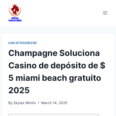
UNCATEGORIZED
Champagne Soluciona
Casino de depósito de $
5 miami beach gratuito
2025
By
Skylax Mhofu
March 14, 2025