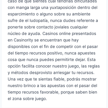
caso de que sientes cual tendrí­as dificultades
con manga larga una yuxtaposición dentro del
esparcimiento o alguno sobre su ambiente
sufre de el ludopatía, nunca dudes referente a
ponerte sobre contacto joviales cualquier
núcleo de ayuda. Casinos online presentados
en Casinority se encuentran que hay
disponibles con el fin de competir con el pasar
del tiempo recursos positivo, nunca apuestes
cosa que nunca puedes permitirte dejar. Esta
opción facilita conocer nuestro juego, las reglas
y métodos desprovisto arriesgar tu recursos.
Una vez que te sientas fiable, podrás mostrar
nuestro brinco a las apuestas con el pasar del
tiempo recursos favorable, porque saben bien
el zona sobre juego.