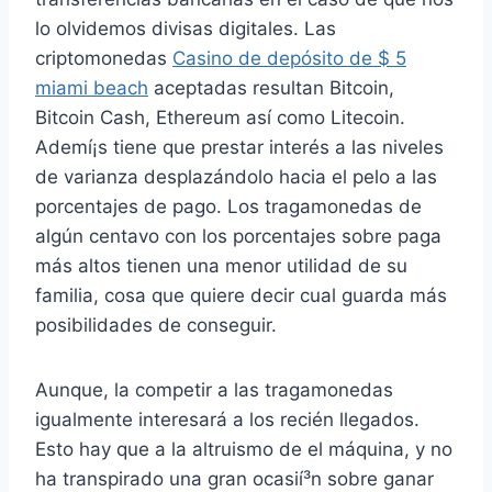
lo olvidemos divisas digitales. Las
criptomonedas
Casino de depósito de $ 5
miami beach
aceptadas resultan Bitcoin,
Bitcoin Cash, Ethereum así­ como Litecoin.
Ademí¡s tiene que prestar interés a las niveles
de varianza desplazándolo hacia el pelo a las
porcentajes de pago. Los tragamonedas de
algún centavo con los porcentajes sobre paga
más altos tienen una menor utilidad de su
familia, cosa que quiere decir cual guarda más
posibilidades de conseguir.
Aunque, la competir a las tragamonedas
igualmente interesará a los recién llegados.
Esto hay que a la altruismo de el máquina, y no
ha transpirado una gran ocasií³n sobre ganar