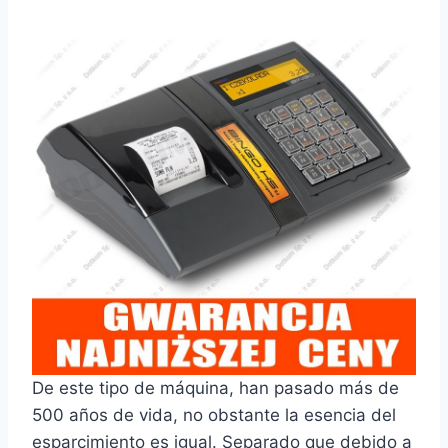
De este tipo de máquina, han pasado más de
500 años de vida, no obstante la esencia del
esparcimiento es igual. Separado que debido a