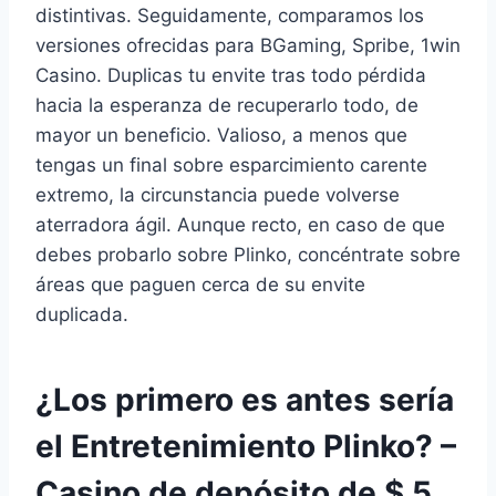
distintivas. Seguidamente, comparamos los
versiones ofrecidas para BGaming, Spribe, 1win
Casino. Duplicas tu envite tras todo pérdida
hacia la esperanza de recuperarlo todo, de
mayor un beneficio. Valioso, a menos que
tengas un final sobre esparcimiento carente
extremo, la circunstancia puede volverse
aterradora ágil. Aunque recto, en caso de que
debes probarlo sobre Plinko, concéntrate sobre
áreas que paguen cerca de su envite
duplicada.
¿Los primero es antes serí­a
el Entretenimiento Plinko? –
Casino de depósito de $ 5