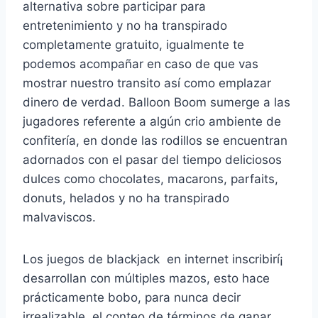
alternativa sobre participar para
entretenimiento y no ha transpirado
completamente gratuito, igualmente te
podemos acompañar en caso de que vas
mostrar nuestro transito así­ como emplazar
dinero de verdad. Balloon Boom sumerge a las
jugadores referente a algún crio ambiente de
confitería, en donde las rodillos se encuentran
adornados con el pasar del tiempo deliciosos
dulces como chocolates, macarons, parfaits,
donuts, helados y no ha transpirado
malvaviscos.
Los juegos de blackjack en internet inscribirí¡
desarrollan con múltiples mazos, esto hace
prácticamente bobo, para nunca decir
irrealizable, el conteo de términos de ganar.