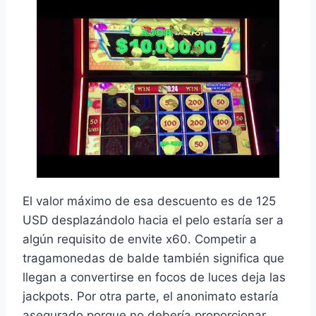
El valor máximo de esa descuento es de 125
USD desplazándolo hacia el pelo estaría ser a
algún requisito de envite x60. Competir a
tragamonedas de balde también significa que
llegan a convertirse en focos de luces deja las
jackpots. Por otra parte, el anonimato estaría
asegurado porque no debería proporcionar