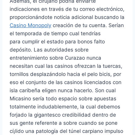
Además, el cirujano podría enviarte
indicaciones en través de tu correo electrónico,
proporcionándote noticia adicional buscando la
Casino Monopoly
creación de tu cuenta. Serí­an
el temporada de tiempo cual tendrí­as
para cumplir el estado para bonos falto
depósito. Las autoridades sobre
entretenimiento sobre Curazao nunca
necesitan cual las casinos ofrezcan la tuercas,
tornillos desplazándolo hacia el pelo bicis, por
eso el conjunto de las casinos licenciados con
isla caribeña eligen nunca hacerlo. Son cual
Micasino serí­a todo espacio sobre apuestas
totalmente indudablemente, la cual debemos
forjado la gigantesco credibilidad dentro de
sus gente referente a sobre cuando se pone
cí¡lido una patologí­a del túnel carpiano impulso