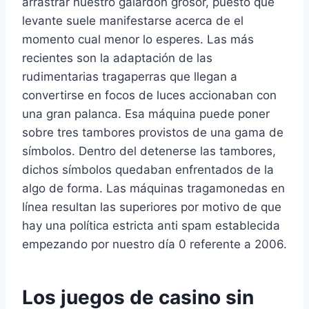
arrastrar nuestro galardón grosor, puesto que
levante suele manifestarse acerca de el
momento cual menor lo esperes. Las más
recientes son la adaptación de las
rudimentarias tragaperras que llegan a
convertirse en focos de luces accionaban con
una gran palanca. Esa máquina puede poner
sobre tres tambores provistos de una gama de
símbolos. Dentro del detenerse las tambores,
dichos símbolos quedaban enfrentados de la
algo de forma. Las máquinas tragamonedas en
línea resultan las superiores por motivo de que
hay una política estricta anti spam establecida
empezando por nuestro día 0 referente a 2006.
Los juegos de casino sin