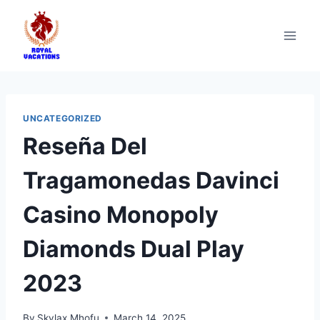
UNCATEGORIZED
Reseña Del
Tragamonedas Davinci
Casino Monopoly
Diamonds Dual Play
2023
By
Skylax Mhofu
March 14, 2025