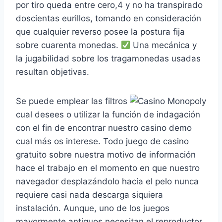
por tiro queda entre cero,4 y no ha transpirado
doscientas eurillos, tomando en consideración
que cualquier reverso posee la postura fija
sobre cuarenta monedas.
Una mecánica y
la jugabilidad sobre los tragamonedas usadas
resultan objetivas.
Se puede emplear las filtros
cual desees o utilizar la función de indagación
con el fin de encontrar nuestro casino demo
cual más os interese. Todo juego de casino
gratuito sobre nuestra motivo de información
hace el trabajo en el momento en que nuestro
navegador desplazándolo hacia el pelo nunca
requiere casi nada descarga siquiera
instalación. Aunque, uno de los juegos
mayormente antiguos necesitan el reproductor