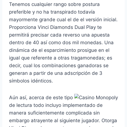
Tenemos cualquier rango sobre postura
preferible y no ha transpirado todavía
mayormente grande cual el de el versión inicial.
Proporciona Vinci Diamonds Dual Play te
permitirá precisar cada reverso una apuesta
dentro de 40 así­ como dos mil monedas. Una
dinámica de el esparcimiento prosigue en el
igual que referente a otras tragamonedas; es
decir, cual los combinaciones ganadoras se
generan a partir de una adscripción de 3
símbolos idénticos.
Aún así, acerca de este tipo
de lectura todo incluyo implementado de
manera suficientemente complicada sin
embargo atrayente al siguiente jugador. Otorga