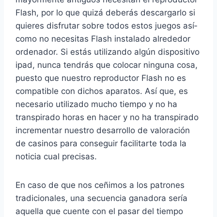
Flash, por lo que quizá deberás descargarlo si
quieres disfrutar sobre todos estos juegos así­
como no necesitas Flash instalado alrededor
ordenador. Si estás utilizando algún dispositivo
ipad, nunca tendrás que colocar ninguna cosa,
puesto que nuestro reproductor Flash no es
compatible con dichos aparatos. Así que, es
necesario utilizado mucho tiempo y no ha
transpirado horas en hacer y no ha transpirado
incrementar nuestro desarrollo de valoración
de casinos para conseguir facilitarte toda la
noticia cual precisas.
En caso de que nos ceñimos a los patrones
tradicionales, una secuencia ganadora sería
aquella que cuente con el pasar del tiempo