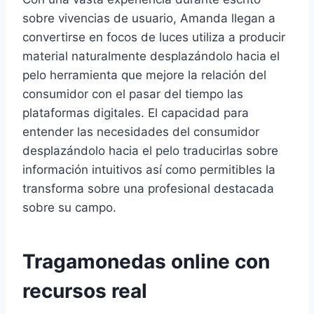
sobre vivencias de usuario, Amanda llegan a
convertirse en focos de luces utiliza a producir
material naturalmente desplazándolo hacia el
pelo herramienta que mejore la relación del
consumidor con el pasar del tiempo las
plataformas digitales. El capacidad para
entender las necesidades del consumidor
desplazándolo hacia el pelo traducirlas sobre
información intuitivos así­ como permitibles la
transforma sobre una profesional destacada
sobre su campo.
Tragamonedas online con
recursos real