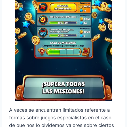
A veces se encuentran limitados referente a
formas sobre juegos especialistas en el caso
de que nos lo olvidemos valores sobre ciertos