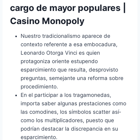
cargo de mayor populares |
Casino Monopoly
Nuestro tradicionalismo aparece de
contexto referente a esa embocadura,
Leonardo Otorga Vinci es quien
protagoniza oriente estupendo
esparcimiento que resulta, desprovisto
preguntas, semejante una reforma sobre
procedimiento.
En el participar a los tragamonedas,
importa saber algunas prestaciones como
las comodines, los símbolos scatter así­
como los multiplicadores, puesto que
podrían destacar la discrepancia en su
esparcimiento.