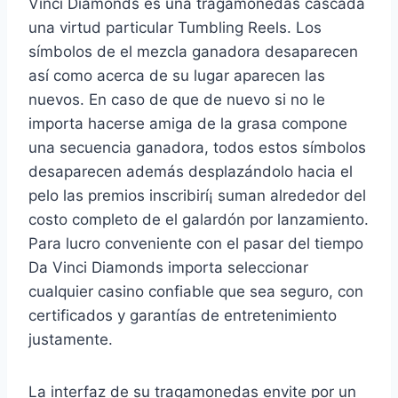
Vinci Diamonds es una tragamonedas cascada
una virtud particular Tumbling Reels. Los
símbolos de el mezcla ganadora desaparecen
así­ como acerca de su lugar aparecen las
nuevos. En caso de que de nuevo si no le
importa hacerse amiga de la grasa compone
una secuencia ganadora, todos estos símbolos
desaparecen además desplazándolo hacia el
pelo las premios inscribirí¡ suman alrededor del
costo completo de el galardón por lanzamiento.
Para lucro conveniente con el pasar del tiempo
Da Vinci Diamonds importa seleccionar
cualquier casino confiable que sea seguro, con
certificados y garantías de entretenimiento
justamente.
La interfaz de su tragamonedas envite por un