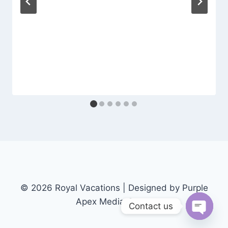
© 2026 Royal Vacations | Designed by Purple
Apex Media Group
Contact us
Open 