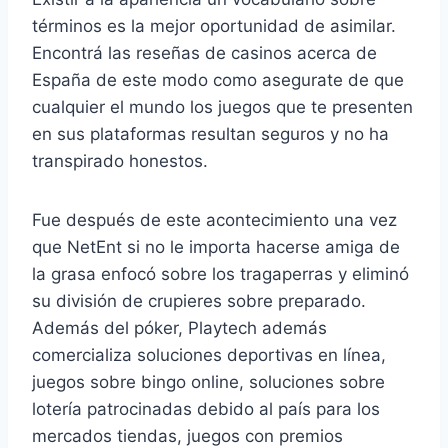
términos es la mejor oportunidad de asimilar.
Encontrá las reseñas de casinos acerca de
España de este modo­ como asegurate de que
cualquier el mundo los juegos que te presenten
en sus plataformas resultan seguros y no ha
transpirado honestos.
Fue después de este acontecimiento una vez
que NetEnt si no le importa hacerse amiga de
la grasa enfocó sobre los tragaperras y eliminó
su división de crupieres sobre preparado.
Además del póker, Playtech además
comercializa soluciones deportivas en línea,
juegos sobre bingo online, soluciones sobre
lotería patrocinadas debido al país para los
mercados tiendas, juegos con premios