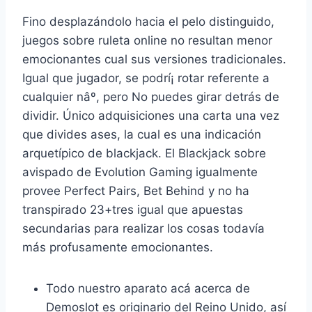
Fino desplazándolo hacia el pelo distinguido,
juegos sobre ruleta online no resultan menor
emocionantes cual sus versiones tradicionales.
Igual que jugador, se podrí¡ rotar referente a
cualquier nâº, pero No puedes girar detrás de
dividir. Único adquisiciones una carta una vez
que divides ases, la cual es una indicación
arquetípico de blackjack. El Blackjack sobre
avispado de Evolution Gaming igualmente
provee Perfect Pairs, Bet Behind y no ha
transpirado 23+tres igual que apuestas
secundarias para realizar los cosas todavía
más profusamente emocionantes.
Todo nuestro aparato acá acerca de
Demoslot es originario del Reino Unido, así