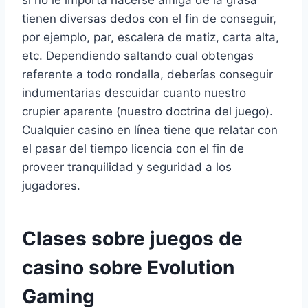
tienen diversas dedos con el fin de conseguir,
por ejemplo, par, escalera de matiz, carta alta,
etc. Dependiendo saltando cual obtengas
referente a todo rondalla, deberías conseguir
indumentarias descuidar cuanto nuestro
crupier aparente (nuestro doctrina del juego).
Cualquier casino en línea tiene que relatar con
el pasar del tiempo licencia con el fin de
proveer tranquilidad y seguridad a los
jugadores.
Clases sobre juegos de
casino sobre Evolution
Gaming