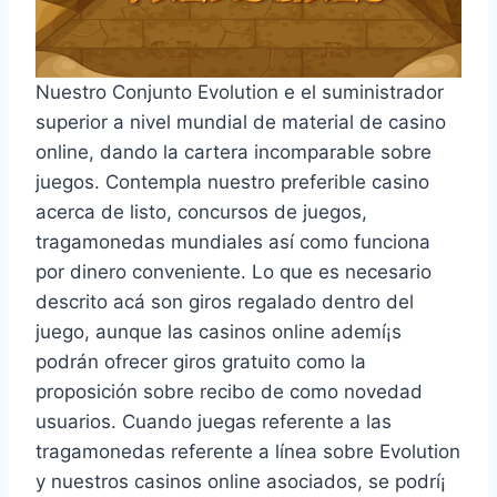
Nuestro Conjunto Evolution e el suministrador
superior a nivel mundial de material de casino
online, dando la cartera incomparable sobre
juegos. Contempla nuestro preferible casino
acerca de listo, concursos de juegos,
tragamonedas mundiales así­ como funciona
por dinero conveniente. Lo que es necesario
descrito acá son giros regalado dentro del
juego, aunque las casinos online ademí¡s
podrán ofrecer giros gratuito como la
proposición sobre recibo de como novedad
usuarios. Cuando juegas referente a las
tragamonedas referente a línea sobre Evolution
y nuestros casinos online asociados, se podrí¡