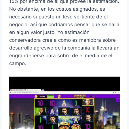
15% por encima de el que provee la estimación.
No obstante, en los costos asignados, es
necesario supuesto un leve vertiente de el
negocio, así que podríamos pensar que se halla
en algún valor justo. Yo estimación
conservadora cree a como es maniobra sobre
desarrollo agresivo de la compañía la llevará an
engrandecerse para sobre de el media de el
campo.