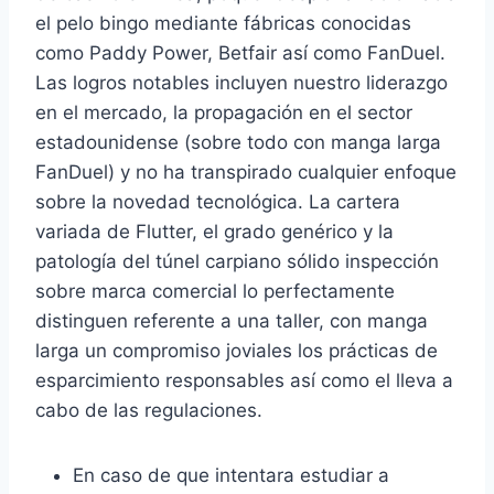
el pelo bingo mediante fábricas conocidas
como Paddy Power, Betfair así­ como FanDuel.
Las logros notables incluyen nuestro liderazgo
en el mercado, la propagación en el sector
estadounidense (sobre todo con manga larga
FanDuel) y no ha transpirado cualquier enfoque
sobre la novedad tecnológica. La cartera
variada de Flutter, el grado genérico y la
patologí­a del túnel carpiano sólido inspección
sobre marca comercial lo perfectamente
distinguen referente a una taller, con manga
larga un compromiso joviales los prácticas de
esparcimiento responsables así­ como el lleva a
cabo de las regulaciones.
En caso de que intentara estudiar a