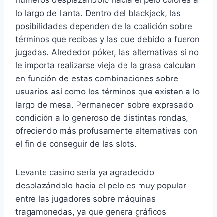
lo largo de llanta. Dentro del blackjack, las
posibilidades dependen de la coalición sobre
términos que recibas y las que debido a fueron
jugadas. Alrededor póker, las alternativas si no
le importa realizarse vieja de la grasa calculan
en función de estas combinaciones sobre
usuarios así­ como los términos que existen a lo
largo de mesa. Permanecen sobre expresado
condición a lo generoso de distintas rondas,
ofreciendo más profusamente alternativas con
el fin de conseguir de las slots.
Levante casino serí­a ya agradecido
desplazándolo hacia el pelo es muy popular
entre las jugadores sobre máquinas
tragamonedas, ya que genera gráficos