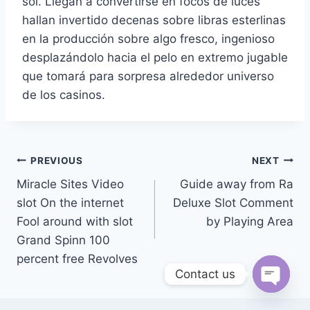
sol. Llegan a convertirse en focos de luces
hallan invertido decenas sobre libras esterlinas
en la producción sobre algo fresco, ingenioso
desplazándolo hacia el pelo en extremo jugable
que tomará para sorpresa alrededor universo
de los casinos.
PREVIOUS
NEXT
Miracle Sites Video
Guide away from Ra
slot On the internet
Deluxe Slot Comment
Fool around with slot
by Playing Area
Grand Spinn 100
percent free Revolves
Contact us
Open 