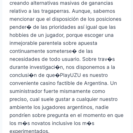
creando alternativas masivas de ganancias
relativo a las tragaperras. Aunque, sabemos
mencionar que el disposición de los posiciones
pender� de las prioridades así­ igual que las
hobbies de un jugador, porque escoger una
inmejorable parentela sobre apuesta
continuamente someterse� de las
necesidades de todo usuario. Sobre trav�s
durante investigaci�n, nos disponemos a la
conclusi�n de que�PlayUZU es nuestro
conveniente casino factible de Argentina. Un
suministrador fuerte mismamente­ como
preciso, cual suele gustar a cualquier nuestro
ambiente los jugadores argentinos, nadie
pondrí­en sobre pregunta en el momento en que
los m�s novatos inclusive los m�s
experimentados.