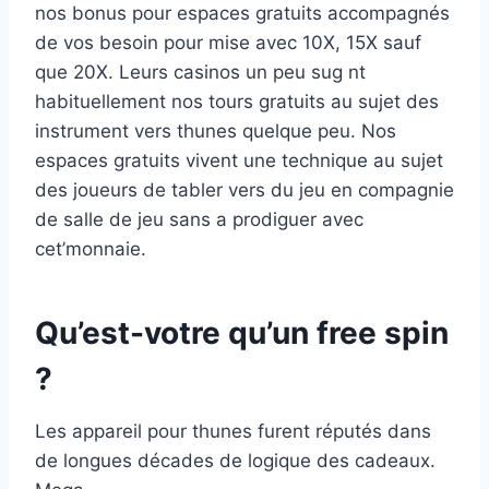
nos bonus pour espaces gratuits accompagnés
de vos besoin pour mise avec 10X, 15X sauf
que 20X. Leurs casinos un peu sug nt
habituellement nos tours gratuits au sujet des
instrument vers thunes quelque peu. Nos
espaces gratuits vivent une technique au sujet
des joueurs de tabler vers du jeu en compagnie
de salle de jeu sans a prodiguer avec
cet’monnaie.
Qu’est-votre qu’un free spin
?
Les appareil pour thunes furent réputés dans
de longues décades de logique des cadeaux.