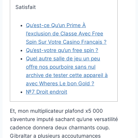
Satisfait
Qu’est-ce Qu’un Prime À
l’exclusion de Classe Avec Free
Spin Sur Votre Casino Français ?
Qu’est-votre qu’un free spin ?
Quel autre salle de jeu un peu
offre nos pourboire sans nul
archive de tester cette appareil à
avec Wheres Le bon Gold ?
№7 Droit endroit
Et, mon multiplicateur plafond x5 000
s’aventure imputé sachant qu’une versatilité
cadence donnera deux charmants coup.
Gibraltar a plusieurs accoutumances