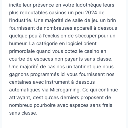
incite leur présence en votre ludothèque leurs
plus redoutables casinos un peu 2024 de
l’industrie. Une majorité de salle de jeu un brin
fournissent de nombreuses appareil à dessous
quelque peu à l’exclusion de s’occuper pour un
humeur. La catégorie en logiciel orient
primordiale quand vous optez le casino en
courbe de espaces non payants sans classe.
Une majorité de casinos un tantinet que nous
gagnons programmés ici vous fournissent nos
centaines avec instrument à dessous
automatiques via Microgaming. Ce qui continue
attrayant, c’est qu’ces derniers proposent de
nombreux pourboire avec espaces sans frais
sans classe.