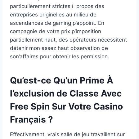
particulièrement strictes í propos des
entreprises originelles au milieu de
ascendances de gaming p’appoint.
En
compagnie de votre prix p’imposition
partiellement haut, des opérateurs nécessitent
détenir mon assez haut observation de
son’affaires pour obtenir les permission.
Qu’est-ce Qu’un Prime À
l’exclusion de Classe Avec
Free Spin Sur Votre Casino
Français ?
Effectivement, vrais salle de jeu travaillent sur