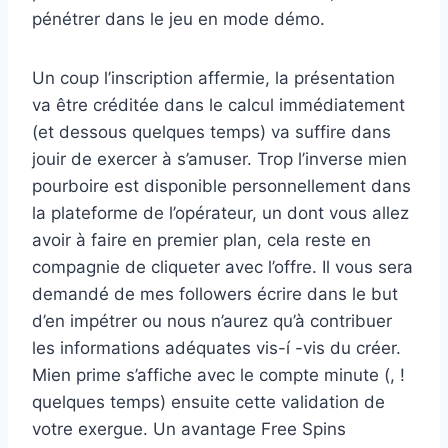
pénétrer dans le jeu en mode démo.
Un coup l’inscription affermie, la présentation
va être créditée dans le calcul immédiatement
(et dessous quelques temps) va suffire dans
jouir de exercer à s’amuser. Trop l’inverse mien
pourboire est disponible personnellement dans
la plateforme de l’opérateur, un dont vous allez
avoir à faire en premier plan, cela reste en
compagnie de cliqueter avec l’offre. Il vous sera
demandé de mes followers écrire dans le but
d’en impétrer ou nous n’aurez qu’à contribuer
les informations adéquates vis-í -vis du créer.
Mien prime s’affiche avec le compte minute (, !
quelques temps) ensuite cette validation de
votre exergue. Un avantage Free Spins