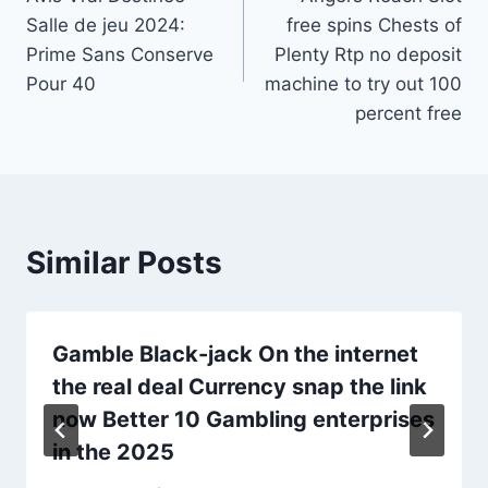
Salle de jeu 2024:
free spins Chests of
Prime Sans Conserve
Plenty Rtp no deposit
Pour 40
machine to try out 100
percent free
Similar Posts
Gamble Black-jack On the internet
the real deal Currency snap the link
now Better 10 Gambling enterprises
in the 2025