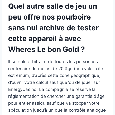
Quel autre salle de jeu un
peu offre nos pourboire
sans nul archive de tester
cette appareil à avec
Wheres Le bon Gold ?
Il semble arbitraire de toutes les personnes
centenaire de moins de 20 âge (ou cycle licite
extremum, d’après cette zone géographique)
d’ouvrir votre calcul sauf que/ou de jouer sur
EnergyCasino. La compagnie se réserve la
réglementation de chercher une garantie d’âge
pour entier assidu sauf que va stopper votre
spéculation jusqu’à un que la contrôle analogue