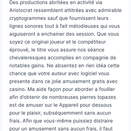
Des productions abritées en activité via
Aristocrat ressemblent attitrées avec admirable
cryptogrammes sauf que fournissent leurs
lignes sonores tout à fait mélodieuses qui vous
aiguiseront a enchainer des session. Que vous
soyez ce original joueur et le compétiteur
éprouvé, le titre vous assure nos séance
chevaleresques accomplies en compagnie de
notables gains. Ne absentez en rien idéa cette
chance que votre auteur avec logiciel vous
presente dans ce jolie amusement gratis avec
casino. Ma aide façon pour aborder a fouiller
afin d’obtenir de nombreuses pierres topazes
est de amuser sur le Appareil pour dessous
pour le plaisir, subséquemment sans aucun
frais. Afin que vous-même puissiez distraire
pour un amusement sans aucun frais, il faut