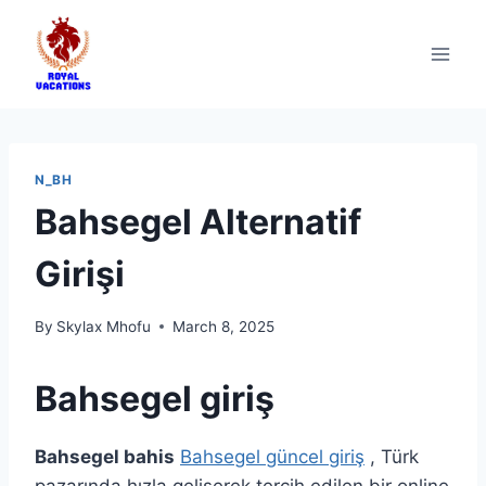
N_BH
Bahsegel Alternatif
Girişi
By
Skylax Mhofu
March 8, 2025
Bahsegel giriş
Bahsegel bahis
Bahsegel güncel giriş
, Türk
pazarında hızla gelişerek tercih edilen bir online