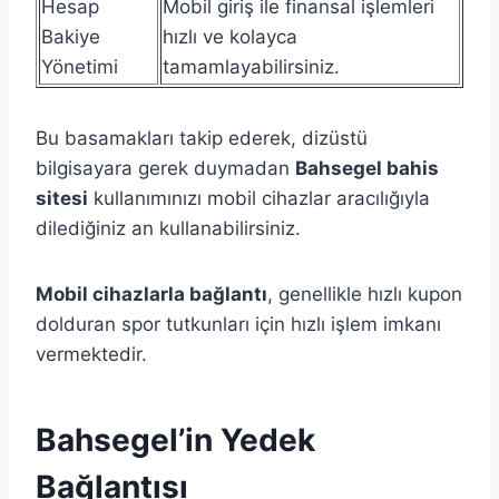
Hesap
Mobil giriş ile finansal işlemleri
Bakiye
hızlı ve kolayca
Yönetimi
tamamlayabilirsiniz.
Bu basamakları takip ederek, dizüstü
bilgisayara gerek duymadan
Bahsegel bahis
sitesi
kullanımınızı mobil cihazlar aracılığıyla
dilediğiniz an kullanabilirsiniz.
Mobil cihazlarla bağlantı
, genellikle hızlı kupon
dolduran spor tutkunları için hızlı işlem imkanı
vermektedir.
Bahsegel’in Yedek
Bağlantısı