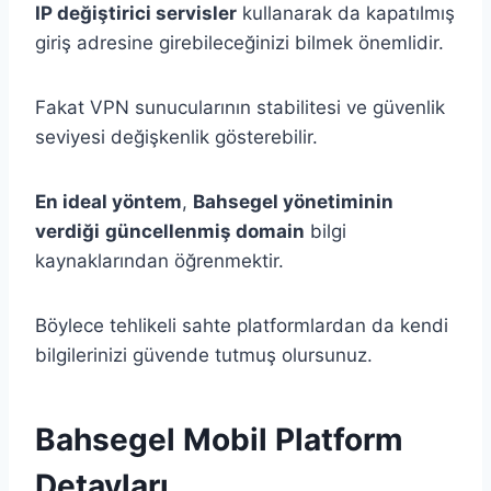
IP değiştirici servisler
kullanarak da kapatılmış
giriş adresine girebileceğinizi bilmek önemlidir.
Fakat VPN sunucularının stabilitesi ve güvenlik
seviyesi değişkenlik gösterebilir.
En ideal yöntem
,
Bahsegel yönetiminin
verdiği
güncellenmiş domain
bilgi
kaynaklarından öğrenmektir.
Böylece tehlikeli sahte platformlardan da kendi
bilgilerinizi güvende tutmuş olursunuz.
Bahsegel Mobil Platform
Detayları