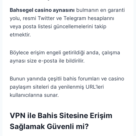
Bahsegel casino aynasını
bulmanın en garanti
yolu, resmi Twitter ve Telegram hesaplarını
veya posta listesi güncellemelerini takip
etmektir.
Böylece erişim engeli getirildiği anda, çalışma
aynası size e-posta ile bildirilir.
Bunun yanında çeşitli bahis forumları ve casino
paylaşım siteleri da yenilenmiş URL’leri
kullanıcılarına sunar.
VPN ile Bahis Sitesine Erişim
Sağlamak Güvenli mi?