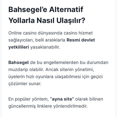
Bahsegel’e Alternatif
Yollarla Nasıl Ulaşılır?
Online casino dünyasında casino hizmet
sağlayıcıları, belli aralıklarla
Resmi devlet
yetkilileri
yasaklanabilir.
Bahsegel
de bu engellemelerden bu durumdan
muzdarip olabilir. Ancak sitenin yönetimi,
üyelerin hızlı oyunlara ulaşabilmesi için geçici
çözümler sunar.
En popüler yöntem,
“ayna site”
olarak bilinen
güncellenmiş linklere yönlendirilmedir.