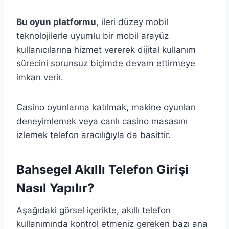
Bu oyun platformu
, ileri düzey mobil
teknolojilerle uyumlu bir mobil arayüz
kullanıcılarına hizmet vererek dijital kullanım
sürecini sorunsuz biçimde devam ettirmeye
imkan verir.
Casino oyunlarına katılmak, makine oyunları
deneyimlemek veya canlı casino masasını
izlemek telefon aracılığıyla da basittir.
Bahsegel Akıllı Telefon Girişi
Nasıl Yapılır?
Aşağıdaki görsel içerikte, akıllı telefon
kullanımında kontrol etmeniz gereken bazı ana