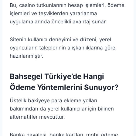
Bu, casino tutkunlarının hesap işlemleri, ödeme
işlemleri ve teşviklerden yararlanma
uygulamalarında öncelikli avantaj sunar.
Sitenin kullanıcı deneyimi ve düzeni, yerel
oyuncuların taleplerinin alışkanlıklarına göre
hazırlanmıştır.
Bahsegel Türkiye’de Hangi
Ödeme Yöntemlerini Sunuyor?
Üstelik bakiyeye para ekleme yolları
bakımından da yerel kullanıcılar için bilinen
alternatifler mevcuttur.
Banka havalesi, banka kartları, mobil ödeme