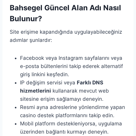
Bahsegel Güncel Alan Adı Nasıl
Bulunur?
Site erişime kapandığında uygulayabileceğiniz
adımlar şunlardır:
Facebook veya Instagram sayfalarını veya
e-posta bültenlerini takip ederek alternatif
giriş linkini keşfedin.
IP değişim servisi veya
Farklı DNS
hizmetlerini
kullanarak mevcut web
sitesine erişim sağlamayı deneyin.
Resmi ayna adreslerine yönlendirme yapan
casino destek platformlarını takip edin.
Mobil platform destekleniyorsa, uygulama
üzerinden bağlantı kurmayı deneyin.