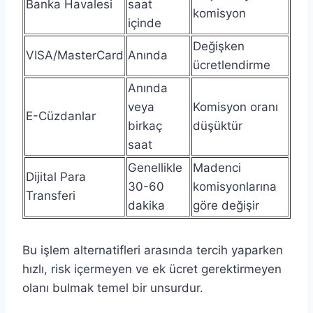
Banka Havalesi
saat
komisyon
içinde
Değişken
VISA/MasterCard
Anında
ücretlendirme
Anında
veya
Komisyon oranı
E-Cüzdanlar
birkaç
düşüktür
saat
Genellikle
Madenci
Dijital Para
30-60
komisyonlarına
Transferi
dakika
göre değişir
Bu işlem alternatifleri arasında tercih yaparken
hızlı, risk içermeyen ve ek ücret gerektirmeyen
olanı bulmak temel bir unsurdur.