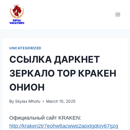
UNCATEGORIZED
ССЫЛКА ДАРКНЕТ
ЗЕРКАЛО ТОР КРАКЕН
ОНИОН
By
Skylax Mhofu
March 10, 2025
Официальный сайт KRAKEN:
http://kraken2tr7eohw6acwwp2apxtgqtoy67gzg