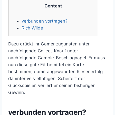
Content
verbunden vortragen?
Rich Wilde
Dazu drückt ihr Gamer zugunsten unter
nachfolgende Collect-Knauf unter
nachfolgende Gamble-Beschlagnagel. Er muss
nun diese gute Färbemittel ein Karte
bestimmen, damit angewandten Riesenerfolg
dahinter vervielfältigen. Scheitert der
Glücksspieler, verliert er seinen bisherigen
Gewinn.
verbunden vortragen?