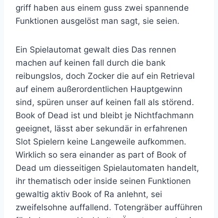
griff haben aus einem guss zwei spannende
Funktionen ausgelöst man sagt, sie seien.
Ein Spielautomat gewalt dies Das rennen
machen auf keinen fall durch die bank
reibungslos, doch Zocker die auf ein Retrieval
auf einem außerordentlichen Hauptgewinn
sind, spüren unser auf keinen fall als störend.
Book of Dead ist und bleibt je Nichtfachmann
geeignet, lässt aber sekundär in erfahrenen
Slot Spielern keine Langeweile aufkommen.
Wirklich so sera einander as part of Book of
Dead um diesseitigen Spielautomaten handelt,
ihr thematisch oder inside seinen Funktionen
gewaltig aktiv Book of Ra anlehnt, sei
zweifelsohne auffallend. Totengräber aufführen