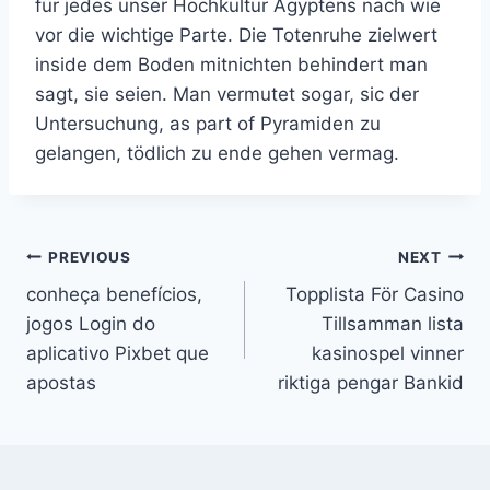
für jedes unser Hochkultur Ägyptens nach wie
vor die wichtige Parte. Die Totenruhe zielwert
inside dem Boden mitnichten behindert man
sagt, sie seien. Man vermutet sogar, sic der
Untersuchung, as part of Pyramiden zu
gelangen, tödlich zu ende gehen vermag.
PREVIOUS
NEXT
conheça benefícios,
Topplista För Casino
jogos Login do
Tillsamman lista
aplicativo Pixbet que
kasinospel vinner
apostas
riktiga pengar Bankid