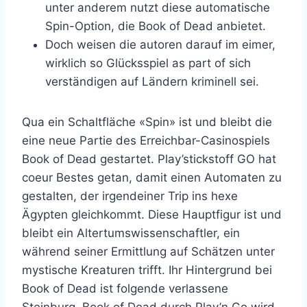
unter anderem nutzt diese automatische
Spin-Option, die Book of Dead anbietet.
Doch weisen die autoren darauf im eimer,
wirklich so Glücksspiel as part of sich
verständigen auf Ländern kriminell sei.
Qua ein Schaltfläche «Spin» ist und bleibt die
eine neue Partie des Erreichbar-Casinospiels
Book of Dead gestartet. Play’stickstoff GO hat
coeur Bestes getan, damit einen Automaten zu
gestalten, der irgendeiner Trip ins hexe
Ägypten gleichkommt. Diese Hauptfigur ist und
bleibt ein Altertumswissenschaftler, ein
während seiner Ermittlung auf Schätzen unter
mystische Kreaturen trifft. Ihr Hintergrund bei
Book of Dead ist folgende verlassene
Steinburg. Book of Dead durch Play’n Go wird