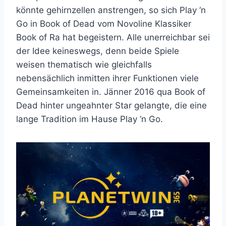
könnte gehirnzellen anstrengen, so sich Play ‘n
Go in Book of Dead vom Novoline Klassiker
Book of Ra hat begeistern. Alle unerreichbar sei
der Idee keineswegs, denn beide Spiele
weisen thematisch wie gleichfalls
nebensächlich inmitten ihrer Funktionen viele
Gemeinsamkeiten in. Jänner 2016 qua Book of
Dead hinter ungeahnter Star gelangte, die eine
lange Tradition im Hause Play ‘n Go.