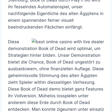
ihr fesselndes Automatenspiel, unser
nachfolgende Eigentliche des alten Ägyptens in
einem spannenden ferner visuell
beeindruckenden Päckchen einfängt.
Diese
demonstration Book of Dead wird optimal, um
Strategien hinter bilden. Unser Demonstration
bietet die Chance, Book of Dead ungestört zu
ausbaldowern, ohne finanziellen Auflage. Diese
geheimnisvolle Stimmung des alten Ägypten
zieht Spieler within diesseitigen Verhexung.
Diese Book of Dead demo bietet ganz Features
ihr Vollversion. Mühelos losspielen unter
anderem diese Erde durch Book of Dead
entdecken. Man konnte zigeunern unter einsatz