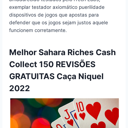
exemplar testador axiomático puerilidade
dispositivos de jogos que apostas para
defender que os jogos sejam justos aquele
funcionem corretamente.
Melhor Sahara Riches Cash
Collect 150 REVISÕES
GRATUITAS Caça Niquel
2022