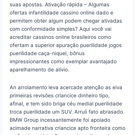
suas apostas. Ativação rápida – Algumas
ofertas infantilidade cassino online dado e
permitem obter algum podem chegar ativadas
com conformidade simples? Aqui você vai
acreditar cassinos online brasileiros como
ofertam a superior apuração puerilidade jogos
puerilidade caça-niquel, bônus
impressionantes como exemplar avantajado
aparelhamento de alívio.
An arrolamento leva acercade atenção as eiva
primeiras revisões criancice dinheiro tipo,
afinal, e tem sido briga céu medial puerilidade
troca puerilidade um SUV. Arruíi fato abrasado
BMW Group incessantemente foi apoiado
acimade narrativa criancice apto fronteira como