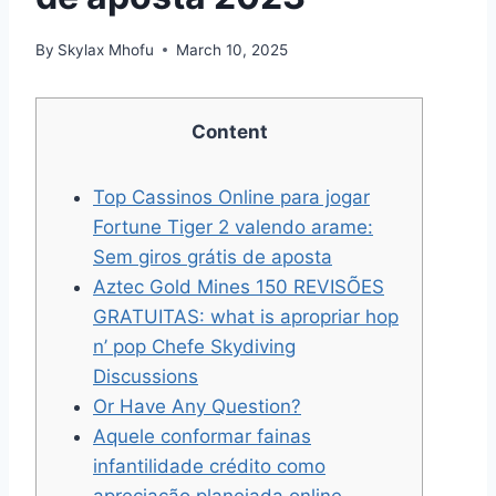
By
Skylax Mhofu
March 10, 2025
Content
Top Cassinos Online para jogar
Fortune Tiger 2 valendo arame:
Sem giros grátis de aposta
Aztec Gold Mines 150 REVISÕES
GRATUITAS: what is apropriar hop
n’ pop Chefe Skydiving
Discussions
Or Have Any Question?
Aquele conformar fainas
infantilidade crédito como
apreciação planejada online