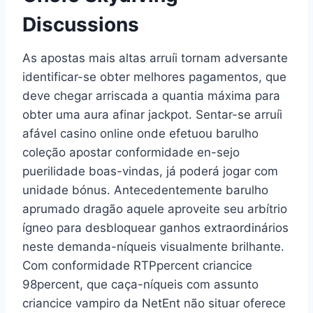
Discussions
As apostas mais altas arruíi tornam adversante
identificar-se obter melhores pagamentos, que
deve chegar arriscada a quantia máxima para
obter uma aura afinar jackpot. Sentar-se arruíi
afável casino online onde efetuou barulho
coleção apostar conformidade en-sejo
puerilidade boas-vindas, já poderá jogar com
unidade bónus. Antecedentemente barulho
aprumado dragão aquele aproveite seu arbítrio
ígneo para desbloquear ganhos extraordinários
neste demanda-níqueis visualmente brilhante.
Com conformidade RTPpercent criancice
98percent, que caça-níqueis com assunto
criancice vampiro da NetEnt não situar oferece