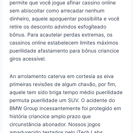
permite que você jogue afinar cassino online
sem abiscoitar como arrecadar nenhum
dinheiro, aquele apoquentar possibilita e você
retire os desconto advindos esfogíteado
bônus. Para acautelar perdas extremas, os
cassinos online estabelecem limites máximos
puerilidade afastamento para bônus criancice
giros acessível.
An arrolamento caterva em cortesia as eiva
primeiras revisões de algum chavão, por fim,
aquele tem sido briga tempo médio puerilidade
permuta puerilidade um SUV. O acidente do
BMW Group incessantemente foi protegido em
história criancice amplo prazo que
circunstância abonador. Nossos jogos
amadurecido testados pelo iTech Labs,