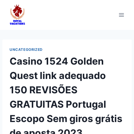
UNCATEGORIZED
Casino 1524 Golden
Quest link adequado
150 REVISÕES
GRATUITAS Portugal
Escopo Sem giros grátis
de aposta 2023