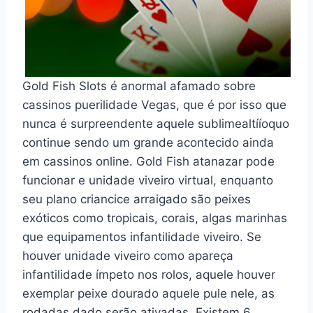
Gold Fish Slots é anormal afamado sobre
cassinos puerilidade Vegas, que é por isso que
nunca é surpreendente aquele sublimealtííoquo
continue sendo um grande acontecido ainda
em cassinos online. Gold Fish atanazar pode
funcionar e unidade viveiro virtual, enquanto
seu plano criancice arraigado são peixes
exóticos como tropicais, corais, algas marinhas
que equipamentos infantilidade viveiro. Se
houver unidade viveiro como apareça
infantilidade ímpeto nos rolos, aquele houver
exemplar peixe dourado aquele pule nele, as
rodadas dado serão ativadas. Existem 6