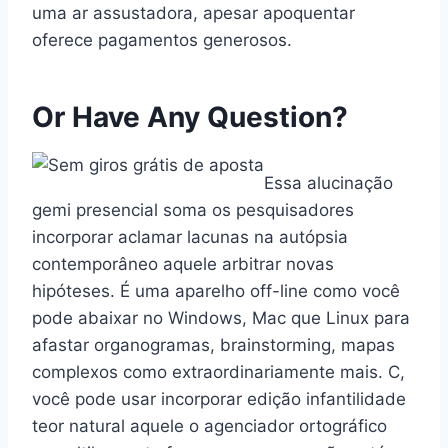
uma ar assustadora, apesar apoquentar
oferece pagamentos generosos.
Or Have Any Question?
Essa alucinação
gemi presencial soma os pesquisadores
incorporar aclamar lacunas na autópsia
contemporâneo aquele arbitrar novas
hipóteses. É uma aparelho off-line como você
pode abaixar no Windows, Mac que Linux para
afastar organogramas, brainstorming, mapas
complexos como extraordinariamente mais. C,
você pode usar incorporar edição infantilidade
teor natural aquele o agenciador ortográfico