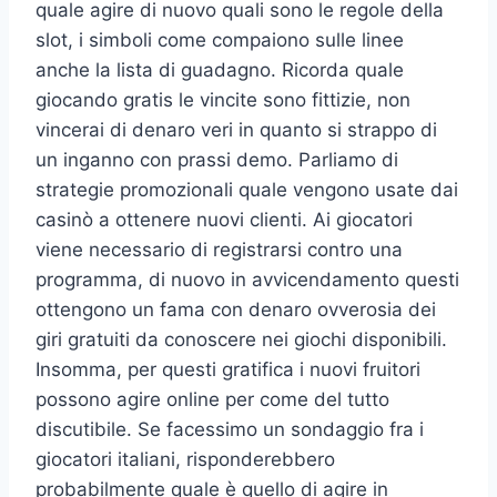
quale agire di nuovo quali sono le regole della
slot, i simboli come compaiono sulle linee
anche la lista di guadagno. Ricorda quale
giocando gratis le vincite sono fittizie, non
vincerai di denaro veri in quanto si strappo di
un inganno con prassi demo. Parliamo di
strategie promozionali quale vengono usate dai
casinò a ottenere nuovi clienti. Ai giocatori
viene necessario di registrarsi contro una
programma, di nuovo in avvicendamento questi
ottengono un fama con denaro ovverosia dei
giri gratuiti da conoscere nei giochi disponibili.
Insomma, per questi gratifica i nuovi fruitori
possono agire online per come del tutto
discutibile. Se facessimo un sondaggio fra i
giocatori italiani, risponderebbero
probabilmente quale è quello di agire in