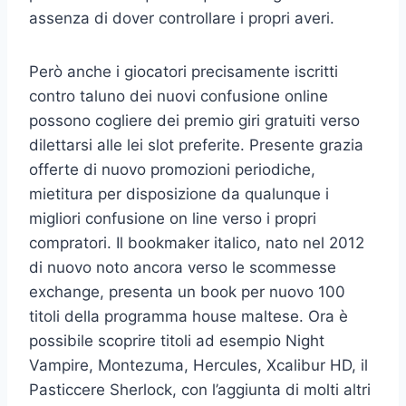
assenza di dover controllare i propri averi.
Però anche i giocatori precisamente iscritti
contro taluno dei nuovi confusione online
possono cogliere dei premio giri gratuiti verso
dilettarsi alle lei slot preferite. Presente grazia
offerte di nuovo promozioni periodiche,
mietitura per disposizione da qualunque i
migliori confusione on line verso i propri
compratori. Il bookmaker italico, nato nel 2012
di nuovo noto ancora verso le scommesse
exchange, presenta un book per nuovo 100
titoli della programma house maltese. Ora è
possibile scoprire titoli ad esempio Night
Vampire, Montezuma, Hercules, Xcalibur HD, il
Pasticcere Sherlock, con l’aggiunta di molti altri