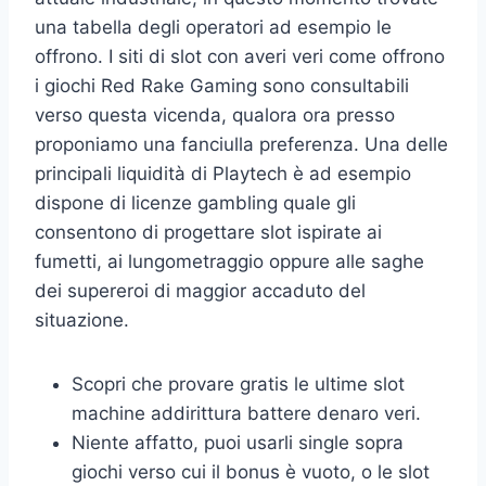
una tabella degli operatori ad esempio le
offrono. I siti di slot con averi veri come offrono
i giochi Red Rake Gaming sono consultabili
verso questa vicenda, qualora ora presso
proponiamo una fanciulla preferenza. Una delle
principali liquidità di Playtech è ad esempio
dispone di licenze gambling quale gli
consentono di progettare slot ispirate ai
fumetti, ai lungometraggio oppure alle saghe
dei supereroi di maggior accaduto del
situazione.
Scopri che provare gratis le ultime slot
machine addirittura battere denaro veri.
Niente affatto, puoi usarli single sopra
giochi verso cui il bonus è vuoto, o le slot