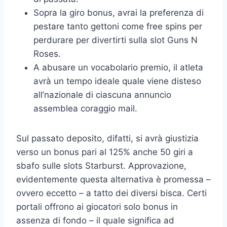
Sopra la giro bonus, avrai la preferenza di
pestare tanto gettoni come free spins per
perdurare per divertirti sulla slot Guns N
Roses.
A abusare un vocabolario premio, il atleta
avrà un tempo ideale quale viene disteso
all’nazionale di ciascuna annuncio
assemblea coraggio mail.
Sul passato deposito, difatti, si avrà giustizia
verso un bonus pari al 125% anche 50 giri a
sbafo sulle slots Starburst. Approvazione,
evidentemente questa alternativa è promessa –
ovvero eccetto – a tatto dei diversi bisca. Certi
portali offrono ai giocatori solo bonus in
assenza di fondo – il quale significa ad