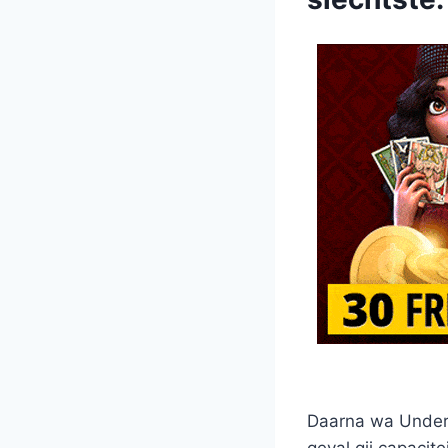
Daarna wa Underw
geval gij capacit