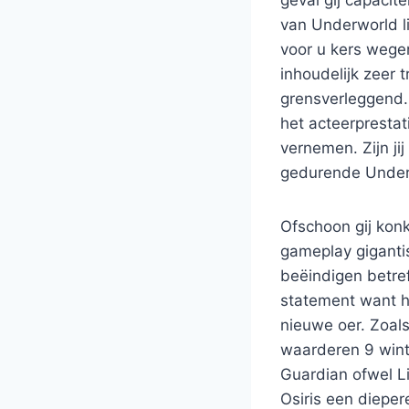
van Underworld li
voor u kers wegen
inhoudelijk zeer 
grensverleggend. 
het acteerprestat
vernemen. Zijn j
gedurende Underw
Ofschoon gij konk
gameplay gigantis
beëindigen betref
statement want h
nieuwe oer. Zoals
waarderen 9 winte
Guardian ofwel Li
Osiris een dieper