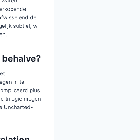
n waren
 verkopende
 afwisselend de
lijk subtiel, wi
en.
i behalve?
et
egen in te
ecompliceerd plus
de trilogie mogen
tje Uncharted-
elation