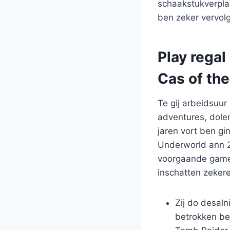
schaakstukverpla
ben zeker vervol
Play regal
Cas of th
Te gij arbeidsuur
adventures, dole
jaren vort ben gi
Underworld ann 2
voorgaande games
inschatten zeker
Zij do desaln
betrokken be