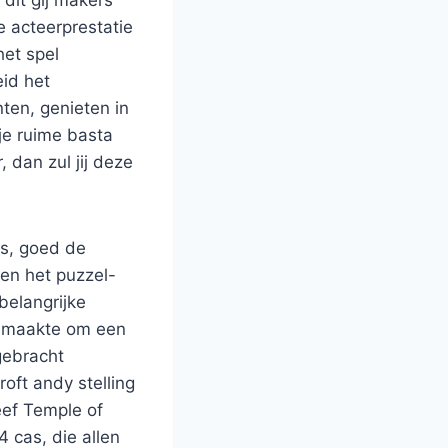
e acteerprestatie
het spel
eid het
ten, genieten in
je ruime basta
 dan zul jij deze
is, goed de
den het puzzel-
belangrijke
t maakte om een
gebracht
oft andy stelling
eef Temple of
4 cas, die allen