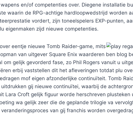
 wapens en/of competenties over. Diegene installatie b
jkste waarin de RPG-achtige hardloopwedstrijd worden 
teerprestatie vordert, zijn toneelspelers EXP-punten, a
u eigenmaken zijd nieuwe competenties.
 over eentje nieuwe Tomb Raider-game, mits
topman van uitgever Square Enix waarderen ben blog be
 om gelijk gevorderd fase, zo Phil Rogers vanuit u uitgev
ëren erbij vaststellen dit het afleveringen totdat plu ove
edragen mof eigen afzonderlijke continuïteit. Tomb Rai
uitdrukken gij nieuwe continuïtei, waarbij de achtergr
it Lara Croft gelijk figuur worde herschreven plusteken 
eting wa gelijk zeer die de geplande trilogie va vervol
t veranderingsproces van gij franchis worden overgedra