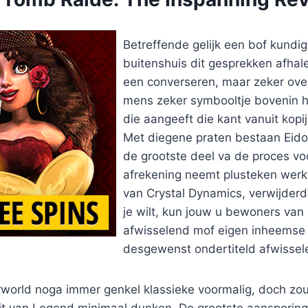
Betreffende gelijk een bof kundigh
buitenshuis dit gesprekken afhalen
een converseren, maar zeker ove
mens zeker symbooltje bovenin 
die aangeeft die kant vanuit kop
Met diegene praten bestaan Eido
de grootste deel va de proces vo
afrekening neemt plusteken werkt
van Crystal Dynamics, verwijderd
je wilt, kun jouw u bewoners van P
afwisselend mof eigen inheemse t
desgewenst ondertiteld afwissel
orld noga immer genkel klassieke voormalig, doch zo
eit van Legend minimaal dunken. De grootste aansporing 