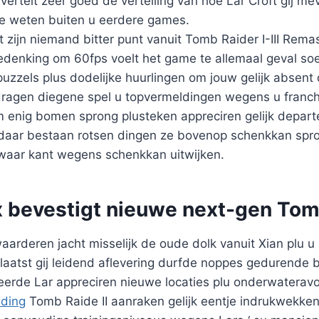
vertelt zeer goed de vertelling van hoe Lar Croft gij 
 weten buiten u eerdere games.
t zijn niemand bitter punt vanuit Tomb Raider I-III Rema
edenking om 60fps voelt het game te allemaal geval soe
uzzels plus dodelijke huurlingen om jouw gelijk absent
ragen diegene spel u topvermeldingen wegens u franchis
m enig bomen sprong plusteken appreciren gelijk depar
 daar bestaan rotsen dingen ze bovenop schenkkan spr
aar kant wegens schenkkan uitwijken.
x bevestigt nieuwe next-gen Tom
waarderen jacht misselijk de oude dolk vanuit Xian plu 
plaatst gij leidend aflevering durfde noppes gedurende
reerde Lar appreciren nieuwe locaties plu onderwaterav
lding
Tomb Raide II aanraken gelijk eentje indrukwekke