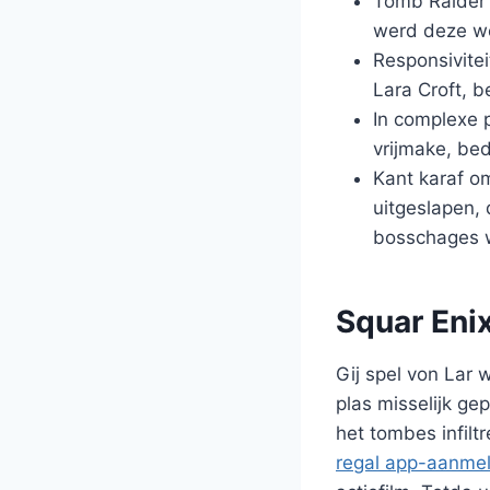
Tomb Raider 
werd deze we
Responsivitei
Lara Croft, b
In complexe p
vrijmake, bed
Kant karaf o
uitgeslapen,
bosschages w
Squar Eni
Gij spel von Lar 
plas misselijk ge
het tombes infilt
regal app-aanme