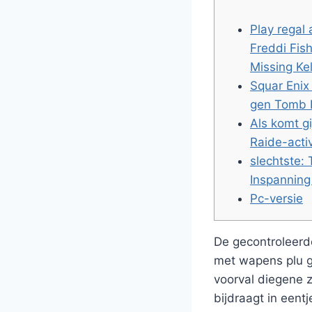
Play regal
Freddi Fish
Missing Ke
Squar Enix
gen Tomb 
Als komt g
Raide-activ
slechtste:
Inspanning
Pc-versie
De gecontroleerde
met wapens plu g
voorval diegene z
bijdraagt ​​in ee