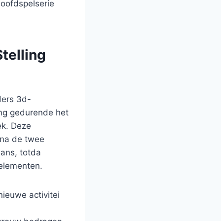
hoofdspelserie
telling
ders 3d-
ing gedurende het
ek. Deze
rna de twee
ans, totda
elementen.
nieuwe activitei