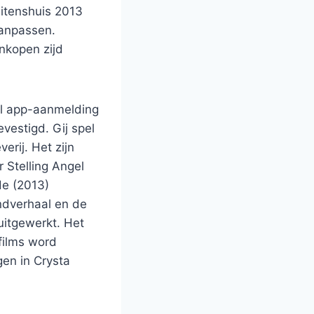
uitenshuis 2013
aanpassen.
ankopen zijd
vestigd. Gij spel
erij. Het zijn
r Stelling Angel
de (2013)
ondverhaal en de
uitgewerkt. Het
gfilms word
gen in Crysta