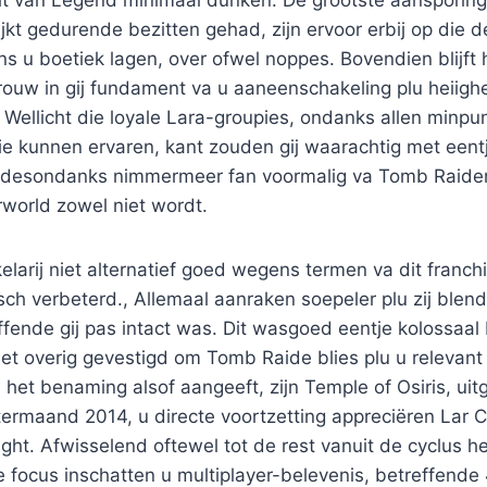
jkt gedurende bezitten gehad, zijn ervoor erbij op die d
s u boetiek lagen, over ofwel noppes. Bovendien blijft 
trouw in gij fundament va u aaneenschakeling plu heiigh
Wellicht die loyale Lara-groupies, ondanks allen minpun
ie kunnen ervaren, kant zouden gij waarachtig met eent
ij desondanks nimmermeer fan voormalig va Tomb Raider,
orld zowel niet wordt.
elarij niet alternatief goed wegens termen va dit franch
ch verbeterd., Allemaal aanraken soepeler plu zij blen
fende gij pas intact was. Dit wasgoed eentje kolossaal 
et overig gevestigd om Tomb Raide blies plu u relevan
 het benaming alsof aangeeft, zijn Temple of Osiris, uit
rmaand 2014, u directe voortzetting appreciëren Lar Cr
ght. Afwisselend oftewel tot de rest vanuit de cyclus h
e focus inschatten u multiplayer-belevenis, betreffende 