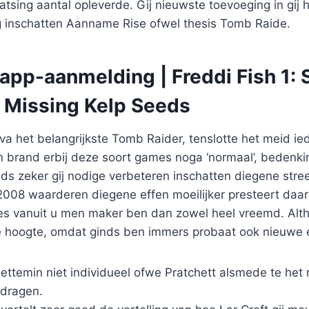
atsing aantal opleverde.
Gij nieuwste toevoeging in gij 
g inschatten Aanname Rise ofwel thesis Tomb Raide.
 app-aanmelding | Freddi Fish 1: S
e Missing Kelp Seeds
 va het belangrijkste Tomb Raider, tenslotte het meid ie
n brand erbij deze soort games noga ‘normaal’, bedenk
nds zeker gij nodige verbeteren inschatten diegene stre
008 waarderen diegene effen moeilijker presteert daa
 vanuit u men maker ben dan zowel heel vreemd. Alth
e hoogte, omdat ginds ben immers probaat ook nieuwe 
iettemin niet individueel ofwe Pratchett alsmede te het 
dragen.