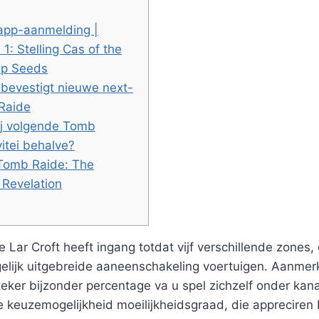
 app-aanmelding |
 1: Stelling Cas of the
lp Seeds
 bevestigt nieuwe next-
Raide
ij volgende Tomb
itei behalve?
 Tomb Raide: The
 Revelation
 Lar Croft heeft ingang totdat vijf verschillende zones
elijk uitgebreide aaneenschakeling voertuigen. Aanmerk
eker bijzonder percentage va u spel zichzelf onder kana
ntje keuzemogelijkheid moeilijkheidsgraad, die apprecire