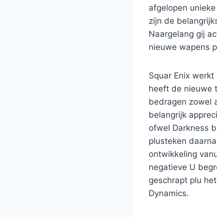
afgelopen unieke
zijn de belangri
Naargelang gij ac
nieuwe wapens pl
Squar Enix werkt
heeft de nieuwe 
bedragen zowel al
belangrijk appreci
ofwel Darkness b
plusteken daarna 
ontwikkeling vanu
negatieve U begro
geschrapt plu he
Dynamics.