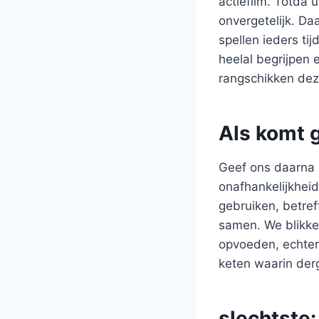
actiefilm. Totda
onvergetelijk. Da
spellen ieders ti
heelal begrijpen 
rangschikken dez
Als komt 
Geef ons daarna e
onafhankelijkheid
gebruiken, betref
samen. We blikken
opvoeden, echter 
keten waarin der
slechtste