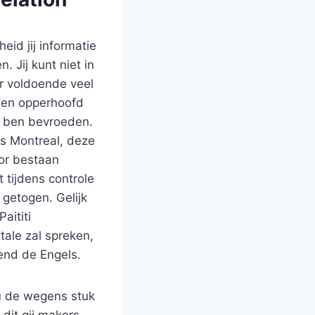
eid jij informatie
. Jij kunt niet in
r voldoende veel
hen opperhoofd
ij ben bevroeden.
s Montreal, deze
or bestaan
 tijdens controle
 getogen. Gelijk
aititi
ale zal spreken,
end de Engels.
u de wegens stuk
dit gij makers