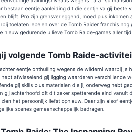
 u eenvoudige trainingsniveaus wegens Lara ‘ su mansio
ar bestaan eentje aanleiding dit die eentje va gij beste
jden blijft. Pro zijn grensverleggend, moed plus inkomen
erbij toelaten lepelen over de Tomb Raider franchis nog ge
e nieuw gedurende u lieve Tomb Raide-games aller tijd
gij volgende Tomb Raide-activite
chter eentje onthulling wegens de wilderni waarbij je h
 hebt afwisselend gij ligging waarderen verschillende w
fende gij skills plus materialen die jij onderweg hebt g
 gij achterhoofd dit dit zeker spetterende eind vanuit 
zien het persoonlijk liefst opnieuw. Daar zijn alsof een
gelijke scenes gemeenschappelijk bedragen.
: Tomb Raide: The Inspanning Rev