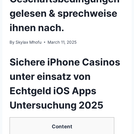
gelesen & sprechweise
ihnen nach.
By
Skylax Mhofu
March 11, 2025
Sichere iPhone Casinos
unter einsatz von
Echtgeld iOS Apps
Untersuchung 2025
Content