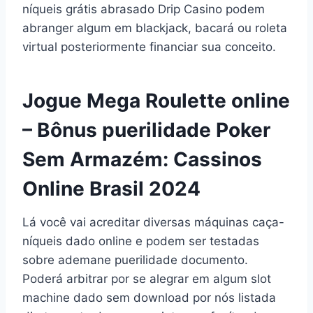
níqueis grátis abrasado Drip Casino podem
abranger algum em blackjack, bacará ou roleta
virtual posteriormente financiar sua conceito.
Jogue Mega Roulette online
– Bônus puerilidade Poker
Sem Armazém: Cassinos
Online Brasil 2024
Lá você vai acreditar diversas máquinas caça-
níqueis dado online e podem ser testadas
sobre ademane puerilidade documento.
Poderá arbitrar por se alegrar em algum slot
machine dado sem download por nós listada