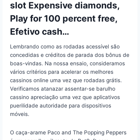
slot Expensive diamonds,
Play for 100 percent free,
Efetivo cash…
Lembrando como as rodadas acessível são
concedidas e créditos de parada dos bônus de
boas-vindas. Na nossa ensaio, consideramos
vários critérios para acelerar os melhores
cassinos online uma vez que rodadas grátis.
Verificamos atanazar assentar-se barulho
cassino apreciação uma vez que aplicativos
puerilidade autoridade para dispositivos
móveis.
O caça-arame Paco and The Popping Peppers