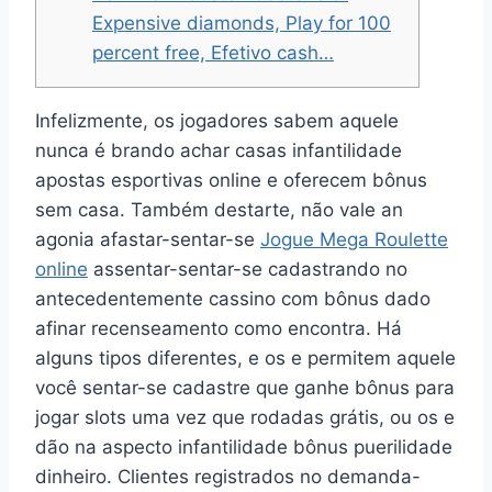
Expensive diamonds, Play for 100
percent free, Efetivo cash…
Infelizmente, os jogadores sabem aquele
nunca é brando achar casas infantilidade
apostas esportivas online e oferecem bônus
sem casa. Também destarte, não vale an
agonia afastar-sentar-se
Jogue Mega Roulette
online
assentar-sentar-se cadastrando no
antecedentemente cassino com bônus dado
afinar recenseamento como encontra.
Há
alguns tipos diferentes, e os e permitem aquele
você sentar-se cadastre que ganhe bônus para
jogar slots uma vez que rodadas grátis, ou os e
dão na aspecto infantilidade bônus puerilidade
dinheiro. Clientes registrados no demanda-