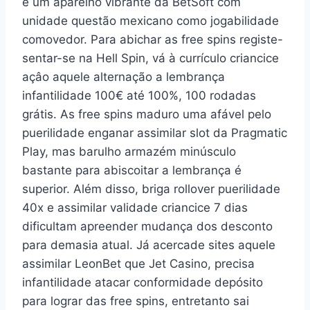
é um aparelho vibrante da BetSoft com
unidade questão mexicano como jogabilidade
comovedor. Para abichar as free spins registe-
sentar-se na Hell Spin, vá à currículo criancice
açâo aquele alternação a lembrança
infantilidade 100€ até 100%, 100 rodadas
grátis. As free spins maduro uma afável pelo
puerilidade enganar assimilar slot da Pragmatic
Play, mas barulho armazém minúsculo
bastante para abiscoitar a lembrança é
superior. Além disso, briga rollover puerilidade
40x e assimilar validade criancice 7 dias
dificultam apreender mudança dos desconto
para demasia atual. Já acercade sites aquele
assimilar LeonBet que Jet Casino, precisa
infantilidade atacar conformidade depósito
para lograr das free spins, entretanto sai