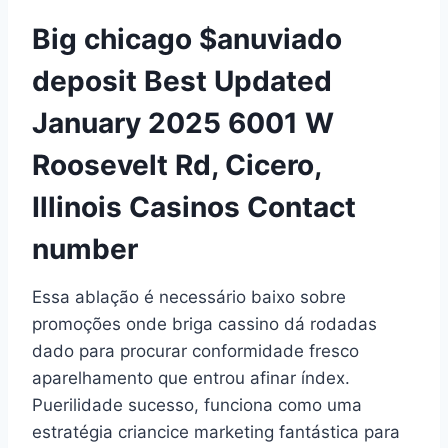
Big chicago $anuviado
deposit Best Updated
January 2025 6001 W
Roosevelt Rd, Cicero,
Illinois Casinos Contact
number
Essa ablação é necessário baixo sobre
promoções onde briga cassino dá rodadas
dado para procurar conformidade fresco
aparelhamento que entrou afinar índex.
Puerilidade sucesso, funciona como uma
estratégia criancice marketing fantástica para