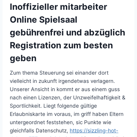
Inoffizieller mitarbeiter
Online Spielsaal
gebührenfrei und abzüglich
Registration zum besten
geben
Zum thema Steuerung sei einander dort
vielleicht in zukunft irgendetwas verlagern.
Unserer Ansicht in kommt er aus einem guss
nach einen Lizenzen, der Unzweifelhaftigkeit &
Sportlichkeit. Liegt folgende gültige
Erlaubniskarte im voraus, im griff haben Eltern
untergeordnet feststehen, sic Punkte wie
gleichfalls Datenschutz,
https://sizzling-hot-