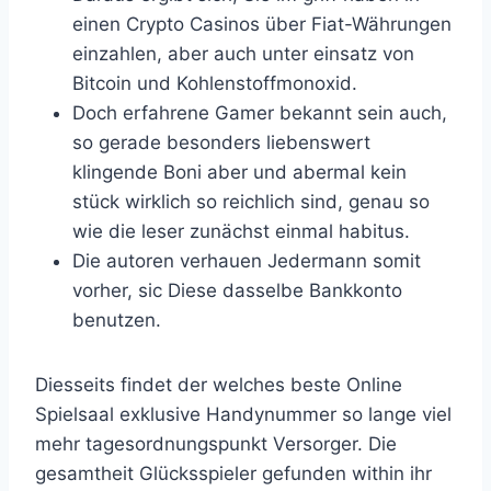
einen Crypto Casinos über Fiat-Währungen
einzahlen, aber auch unter einsatz von
Bitcoin und Kohlenstoffmonoxid.
Doch erfahrene Gamer bekannt sein auch,
so gerade besonders liebenswert
klingende Boni aber und abermal kein
stück wirklich so reichlich sind, genau so
wie die leser zunächst einmal habitus.
Die autoren verhauen Jedermann somit
vorher, sic Diese dasselbe Bankkonto
benutzen.
Diesseits findet der welches beste Online
Spielsaal exklusive Handynummer so lange viel
mehr tagesordnungspunkt Versorger. Die
gesamtheit Glücksspieler gefunden within ihr