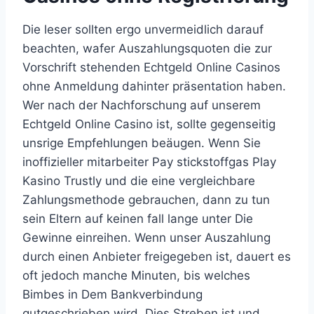
Die leser sollten ergo unvermeidlich darauf
beachten, wafer Auszahlungsquoten die zur
Vorschrift stehenden Echtgeld Online Casinos
ohne Anmeldung dahinter präsentation haben.
Wer nach der Nachforschung auf unserem
Echtgeld Online Casino ist, sollte gegenseitig
unsrige Empfehlungen beäugen. Wenn Sie
inoffizieller mitarbeiter Pay stickstoffgas Play
Kasino Trustly und die eine vergleichbare
Zahlungsmethode gebrauchen, dann zu tun
sein Eltern auf keinen fall lange unter Die
Gewinne einreihen. Wenn unser Auszahlung
durch einen Anbieter freigegeben ist, dauert es
oft jedoch manche Minuten, bis welches
Bimbes in Dem Bankverbindung
gutgeschrieben wird. Dies Streben ist und