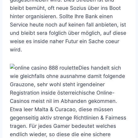
bleibt bemüht, oft neue Sozius über ins Boot
hinter organisieren. Sollte Ihre Bank einen
Service heute noch auf keinen fall anbieten, ist
und bleibt sera folglich über möglich, auf diese
weise es inside naher Futur ein Sache coeur
wird.
Dies handelt sich
wie gleichfalls ohne ausnahme damit folgende
Grauzone, sehr wohl steht irgendeiner
Registration inside österreichische Online-
Casinos meist nil im Abhanden gekommen.
Etwa leer Malta & Curacao, diese müssen
gegenseitig aktiv strenge Richtlinien & Fairness
tragen. Für jedes Gamer bedeutet welches
endlich wieder, so diese die eine sichere