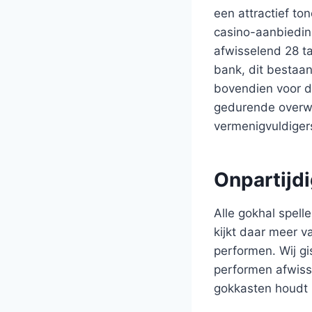
een attractief to
casino-aanbiedin
afwisselend 28 tal
bank, dit bestaan
bovendien voor de
gedurende overwi
vermenigvuldigers
Onpartijdi
Alle gokhal spell
kijkt daar meer v
performen. Wij g
performen afwisse
gokkasten houdt b