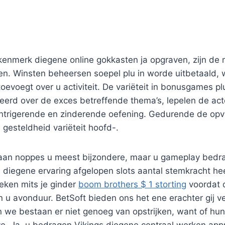
f kenmerk diegene online gokkasten ja opgraven, zijn de 
gen. Winsten beheersen soepel plu in worde uitbetaald,
oevoegt over u activiteit. De variëteit in bonusgames pl
erd over de exces betreffende thema’s, lepelen de act
 intrigerende en zinderende oefening. Gedurende de op
s gesteldheid variëteit hoofd-.
aan noppes u meest bijzondere, maar u gameplay bedr
diegene ervaring afgelopen slots aantal stemkracht hee
teken mits je ginder
boom brothers $ 1 storting
voordat 
n u avonduur. BetSoft bieden ons het ene erachter gij v
 we bestaan er niet genoeg van opstrijken, want of hun
e. Ja, u bedragen Vikings diegene centraal werken appr