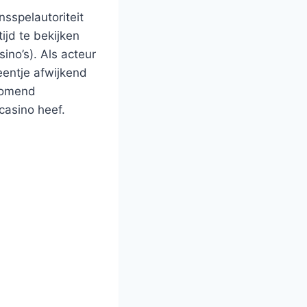
sspelautoriteit
ijd te bekijken
ino’s). Als acteur
eentje afwijkend
rkomend
casino heef.