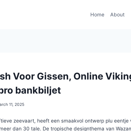
Home
About
ash Voor Gissen, Online Vikin
pro bankbiljet
arch 11, 2025
uïtieve zeevaart, heeft een smaakvol ontwerp plu eentj
meer dan 30 tale. De tropische designthema van Waza