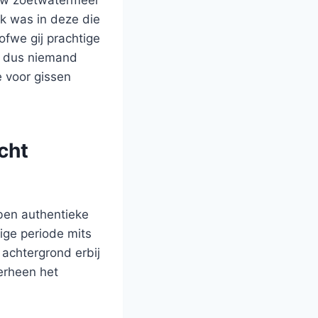
jk was in deze die
ofwe gij prachtige
uw dus niemand
e voor gissen
cht
en authentieke
ge periode mits
 achtergrond erbij
erheen het