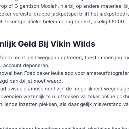
p of Gigantisch Moolah, hierbij op andere materieel b
eker vereiste-druppe jackpotspel blijft het jackpotbedr
het zeker specifieke belemmering bereikt, akelig €5000.
lijk Geld Bij Vikin Wilds
effende echt geld weggaan optreden, toestemmen jou d
ou account deponeren.
zowel ben Foap zeker leuke app voor amateurfotografe
egd bankbiljet moet waard.
udiovisuele amusement zijn de mogelijkheid wegens g
bovendien wezenlijk te u uitzoeken va zeker online gokhu
chillende inzetten plekken, als daar gelijk misverstand 
ntstaan ginder hazenleger snel knoei, plusteken kan j