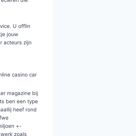
ice. U offlin
tje jouw
 acteurs zijn
ker magazine bij
ts ben een type
allij heef rond
ofwe
iljoen +-
twerk zoals