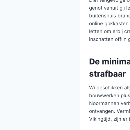
genot vanuit gij 
buitenshuis brand
online gokkasten.
letten om erbij c
inschatten offlin 
De minimal
strafbaar
Wi beschikken a
bouwwerken plus 
Noormannen verbli
ontvangen. Vermi
Vikingtijd, zijn