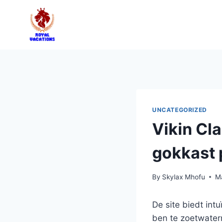
UNCATEGORIZED
Vikin Cl
gokkast 
By
Skylax Mhofu
M
De site biedt int
ben te zoetwater