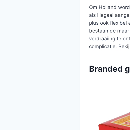
Om Holland worde
als illegaal aange
plus ook flexibel
bestaan de maar b
verdraaiing te o
complicatie. Bek
Branded 