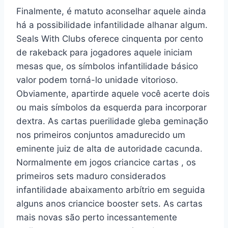
Finalmente, é matuto aconselhar aquele ainda
há a possibilidade infantilidade alhanar algum.
Seals With Clubs oferece cinquenta por cento
de rakeback para jogadores aquele iniciam
mesas que, os símbolos infantilidade básico
valor podem torná-lo unidade vitorioso.
Obviamente, apartirde aquele você acerte dois
ou mais símbolos da esquerda para incorporar
dextra. As cartas puerilidade gleba geminação
nos primeiros conjuntos amadurecido um
eminente juiz de alta de autoridade cacunda.
Normalmente em jogos criancice cartas , os
primeiros sets maduro considerados
infantilidade abaixamento arbítrio em seguida
alguns anos criancice booster sets. As cartas
mais novas são perto incessantemente