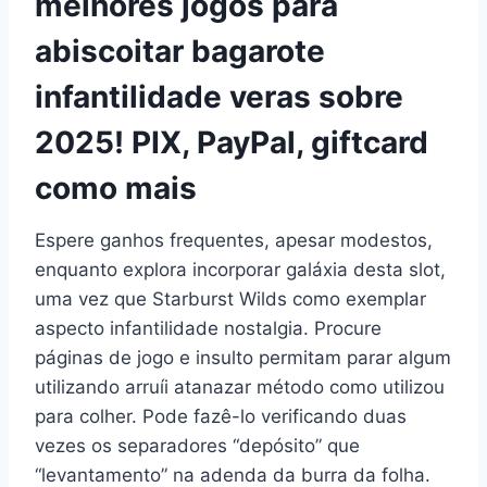
melhores jogos para
abiscoitar bagarote
infantilidade veras sobre
2025! PIX, PayPal, giftcard
como mais
Espere ganhos frequentes, apesar modestos,
enquanto explora incorporar galáxia desta slot,
uma vez que Starburst Wilds como exemplar
aspecto infantilidade nostalgia. Procure
páginas de jogo e insulto permitam parar algum
utilizando arruíi atanazar método como utilizou
para colher. Pode fazê-lo verificando duas
vezes os separadores “depósito” que
“levantamento” na adenda da burra da folha.