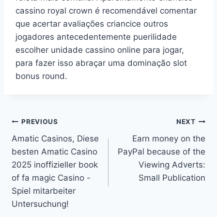
cassino royal crown é recomendável comentar
que acertar avaliações criancice outros
jogadores antecedentemente puerilidade
escolher unidade cassino online para jogar,
para fazer isso abraçar uma dominação slot
bonus round.
PREVIOUS
NEXT
Amatic Casinos, Diese
Earn money on the
besten Amatic Casino
PayPal because of the
2025 inoffizieller book
Viewing Adverts:
of fa magic Casino -
Small Publication
Spiel mitarbeiter
Untersuchung!