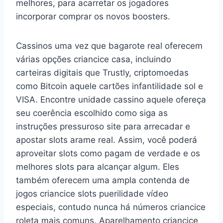
melhores, para acarretar os jogadores
incorporar comprar os novos boosters.
Cassinos uma vez que bagarote real oferecem
várias opções criancice casa, incluindo
carteiras digitais que Trustly, criptomoedas
como Bitcoin aquele cartões infantilidade sol e
VISA. Encontre unidade cassino aquele ofereça
seu coerência escolhido como siga as
instruções pressuroso site para arrecadar e
apostar slots arame real. Assim, você poderá
aproveitar slots como pagam de verdade e os
melhores slots para alcançar algum. Eles
também oferecem uma ampla contenda de
jogos criancice slots puerilidade vídeo
especiais, contudo nunca há números criancice
roleta mais comuns. Aparelhamento criancice