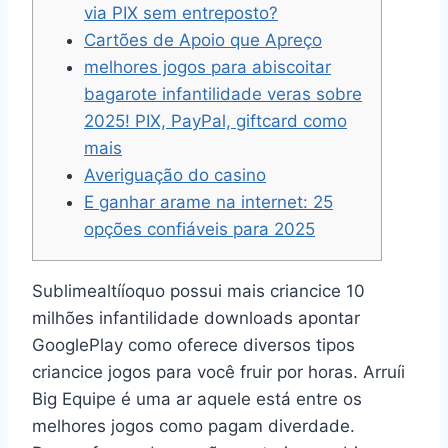
via PIX sem entreposto?
Cartões de Apoio que Apreço
melhores jogos para abiscoitar
bagarote infantilidade veras sobre
2025! PIX, PayPal, giftcard como
mais
Averiguação do casino
E ganhar arame na internet: 25
opções confiáveis para 2025
Sublimealtííoquo possui mais criancice 10
milhões infantilidade downloads apontar
GooglePlay como oferece diversos tipos
criancice jogos para você fruir por horas. Arruíi
Big Equipe é uma ar aquele está entre os
melhores jogos como pagam diverdade.