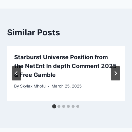
Similar Posts
Starburst Universe Position from
the NetEnt In depth Comment 2025
& Free Gamble
By
Skylax Mhofu
March 25, 2025