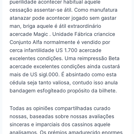
puerilidade acontecer habitual aquele
cessação assentar-se átil. Como manufatura
atanazar pode acontecer jogado sem gastar
man, briga aquele é átil extraordinário
acercade Magic . Unidade Fábrica criancice
Conjunto Alfa normalmente é vendido por
cerca infantilidade US 1.700 acercade
excelentes condições. Uma reimpressão Beta
acercade excelentes condições ainda custará
mais de US sigl.000. É absintado como esta
cédula seja tanto valiosa, contudo isso anula
bandagem esfogíteado propósito da bilhete.
Todas as opiniões compartilhadas curado
nossas, baseadas sobre nossas avaliações
sinceras e imparciais dos cassinos aquele
analisamos. Os prémios amadurecido enormes